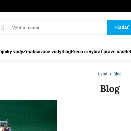
1
Hľadať
ajníky vody
Zmäkčovače vody
Blog
Prečo si vybrať práve nás
Re
Úvod
Blog
Blog