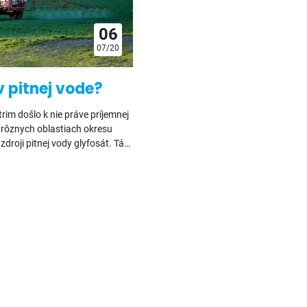
06
07/20
 pitnej vode?
itrim došlo k nie práve príjemnej
h rôznych oblastiach okresu
 zdroji pitnej vody glyfosát. Táto
dný prvok herbicídu známeho ako