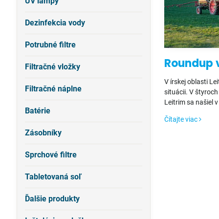
UV lampy
Dezinfekcia vody
Potrubné filtre
Roundup v
Filtračné vložky
V írskej oblasti Le
Filtračné náplne
situácii. V štyroc
Leitrim sa našiel v
Batérie
látka tvorí zákla
Čítajte viac
Round Up.
Zásobníky
Sprchové filtre
Tabletovaná soľ
Ďalšie produkty