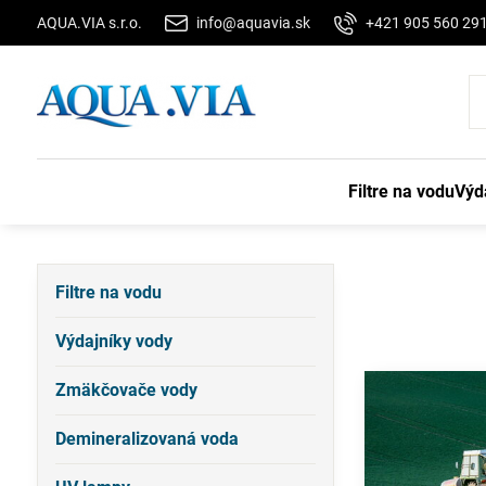
AQUA.VIA s.r.o.
info@aquavia.sk
+421 905 560 29
Filtre na vodu
Výd
Filtre na vodu
Výdajníky vody
Zmäkčovače vody
Demineralizovaná voda