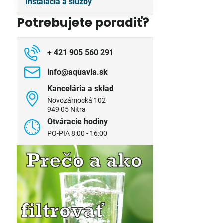
Inštalácia a služby
Potrebujete poradiť?
+ 421 905 560 291
info​@aquavia​.sk
Kancelária a sklad
Novozámocká 102
949 05 Nitra
Otváracie hodiny
PO-PIA 8:00 - 16:00