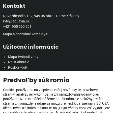
Kontakt
Novozámocká 102, 949 05 Nitra - Horné Krškany
info@aquavia.sk
+421 905 560 291
Mapa a podrobné kontakty tu:
Užitočné informácie
Mapa tvrdosti vody
Na stiahnutie
Rozbor vody
Predĺžená záručná doba
Predvoľby súkromia
Veľkoobchodná spolupráca
Všetko o nákupe
Cookies používame na zlepšenie vašej návštevy tejto webovej
stránky, analýzu jej výkonnosti a zhromažďovanie údajov o jej
používaní. Na tento účel môžeme použiť nástroje a služby tretích
Obchodné podmienky
strán a zhromaždené údaje sa môžu preniesť k partnerom v EÚ, USA
Ochrana osobných údajov
alebo iných krajinách. Kliknutím na „Prijať všetky cookies“ vyjadrujete
Reklamačný poriadok
svoj súhlas s týmto spracovaním. Nižšie môžete nájsť podrobné