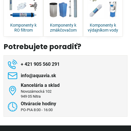
Komponenty k
Komponenty k
Komponenty k
RO filtrom
zmäkčovačom
výdajníkom vody
Potrebujete poradiť?
+ 421 905 560 291
info​@aquavia​.sk
Kancelária a sklad
Novozámocká 102
949 05 Nitra
Otváracie hodiny
PO-PIA 8:00 - 16:00