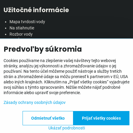
Užitočné informácie
Mapa tvrdosti vody
Na stiahnutie
Rozbor vody
Predĺžená záručná doba
Predvoľby súkromia
Veľkoobchodná spolupráca
Všetko o nákupe
Cookies používame na zlepšenie vašej návštevy tejto webovej
stránky, analýzu jej výkonnosti a zhromažďovanie údajov o jej
používaní. Na tento účel môžeme použiť nástroje a služby tretích
Obchodné podmienky
strán a zhromaždené údaje sa môžu preniesť k partnerom v EÚ, USA
Ochrana osobných údajov
alebo iných krajinách. Kliknutím na „Prijať všetky cookies“ vyjadrujete
Reklamačný poriadok
svoj súhlas s týmto spracovaním. Nižšie môžete nájsť podrobné
Doprava, doručenie a poplatky
informácie alebo upraviť svoje preferencie.
Inštalácia zariadení
Zásady ochrany osobných údajov
©
2026
Copyright
Odmietnuť všetko
Prijať všetky cookies
Predvoľby súkromia
Zásady ochrany osobných údajov
Ukázať podrobnosti
Vytvorené pomocou:
BiznisWeb.sk