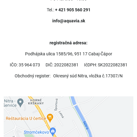
Tel.:
+ 421 905 560 291
info@aquavia.sk
registračná adresa:
Podhájska ulica 1585/96, 951 17 Cabaj-Čápor
IČO: 35 964 073 DIČ: 2022082381 IčDPH: SK2022082381
Obchodný register: Okresný súd Nitra, vložka č.17307/N
Externý obsah je blokovaný Voľbami
súkromia