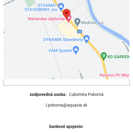
Prajete si načítať externý obsah?
Povoliť tentokrát
Povoliť a zapamätať - súhlas s druhom cookie:
Funkčné
Otvoriť obsah v novom okne
zodpovedná osoba:
Ľubomíra Pokorná
l.pokorna@aquavia.sk
bankové spojenie: