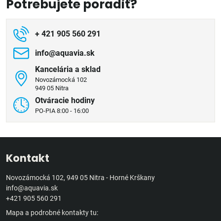
Potrebujete poradiť?
+ 421 905 560 291
info​@aquavia​.sk
Kancelária a sklad
Novozámocká 102
949 05 Nitra
Otváracie hodiny
PO-PIA 8:00 - 16:00
Kontakt
Novozámocká 102, 949 05 Nitra - Horné Krškany
info@aquavia.sk
+421 905 560 291
Mapa a podrobné kontakty tu: