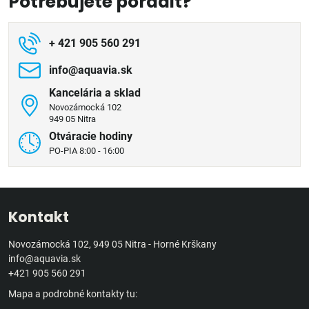
Potrebujete poradiť?
+ 421 905 560 291
info​@aquavia​.sk
Kancelária a sklad
Novozámocká 102
949 05 Nitra
Otváracie hodiny
PO-PIA 8:00 - 16:00
Kontakt
Novozámocká 102, 949 05 Nitra - Horné Krškany
info@aquavia.sk
+421 905 560 291
Mapa a podrobné kontakty tu: