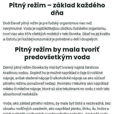
Pitný režim – základ každého
dňa
Dodržiavať pitný režim je pre ľudský organizmus viac než
nevyhnutné. Voda je najdôležitejšou zložkou ľudského organizmu,
tvorí viac ako 95% všetkých molekúl v tele človeka. Dbať na jej kvalitu
a čistotu pri každej konzumácii je potrebné u detí i dospelých.
Pitný režim by mala tvoriť
predovšetkým voda
Denný pitný režim človeka by mal byť tvorený najmä čerstvou
kvalitnou vodou. Doplniť ho je možné napríklad o čaje či rozličné
nápoje, avšak sladené nápoje či alkoholické nápoje sa ako súčasť
pitného režimu považovať nedajú. Rovnako i tekutiny ako napríklad
mlieko či mliečne nápoje, ktoré sú síce tekutinami no vodu z nich telo
absorbovať nedokáže.
Voda, ako základ pitného režimu, by mala byť čistá a nezávadná, bez
obsahu rozličných usadenín, ako napríklad piesku, štrku, ílu, hrdze a
iných nečistôt uvoľnených z vodovodného potrubia. Ani tvrdá voda