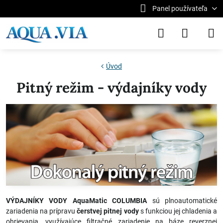
Panel používateľa
Úvod
Pitný režim - výdajníky vody
VÝDAJNÍKY VODY AquaMatic COLUMBIA
sú plnoautomatické
zariadenia na prípravu
čerstvej pitnej vody
s funkciou jej chladenia a
ohrievania, využívajúce filtračné zariadenie na báze reverznej