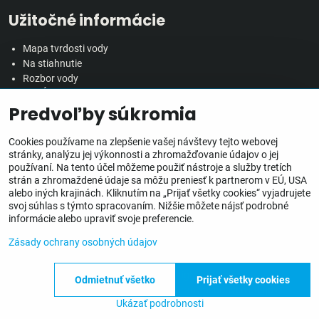
Užitočné informácie
Mapa tvrdosti vody
Na stiahnutie
Rozbor vody
Predĺžená záručná doba
Predvoľby súkromia
Veľkoobchodná spolupráca
Všetko o nákupe
Cookies používame na zlepšenie vašej návštevy tejto webovej
stránky, analýzu jej výkonnosti a zhromažďovanie údajov o jej
používaní. Na tento účel môžeme použiť nástroje a služby tretích
Obchodné podmienky
strán a zhromaždené údaje sa môžu preniesť k partnerom v EÚ, USA
Ochrana osobných údajov
alebo iných krajinách. Kliknutím na „Prijať všetky cookies“ vyjadrujete
Reklamačný poriadok
svoj súhlas s týmto spracovaním. Nižšie môžete nájsť podrobné
Doprava, doručenie a poplatky
informácie alebo upraviť svoje preferencie.
Inštalácia zariadení
Zásady ochrany osobných údajov
©
2026
Copyright
Odmietnuť všetko
Prijať všetky cookies
Predvoľby súkromia
Zásady ochrany osobných údajov
Ukázať podrobnosti
Vytvorené pomocou:
BiznisWeb.sk