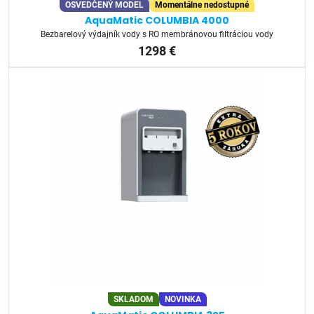
OSVEDČENÝ MODEL
Momentálne nedostupné
AquaMatic COLUMBIA 4000
Bezbarelový výdajník vody s RO membránovou filtráciou vody
1298 €
SKLADOM
NOVINKA