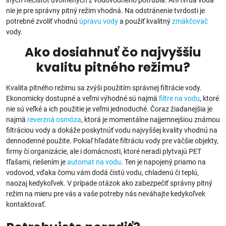
nie je pre správny pitný režim vhodná. Na odstránenie tvrdosti je
potrebné zvoliť vhodnú
úpravu vody
a použiť kvalitný
zmäkčovač
vody.
Ako dosiahnuť čo najvyššiu
kvalitu pitného režimu?
Kvalita pitného režimu sa zvýši použitím správnej filtrácie vody.
Ekonomicky dostupné a veľmi výhodné sú najmä
filtre na vodu
, ktoré
nie sú veľké a ich použitie je veľmi jednoduché. Čoraz žiadanejšia je
najmä
reverzná osmóza
, ktorá je momentálne najjemnejšiou známou
filtráciou vody a dokáže poskytnúť vodu najvyššej kvality vhodnú na
dennodenné použite. Pokiaľ hľadáte filtráciu vody pre väčšie objekty,
firmy či organizácie, ale i domácnosti, ktoré neradi plytvajú PET
fľašami, riešením je
automat na vodu
. Ten je napojený priamo na
vodovod, vďaka čomu vám dodá čistú vodu, chladenú či teplú,
naozaj kedykoľvek. V prípade otázok ako zabezpečiť správny pitný
režim na mieru pre vás a vaše potreby nás neváhajte kedykoľvek
kontaktovať.