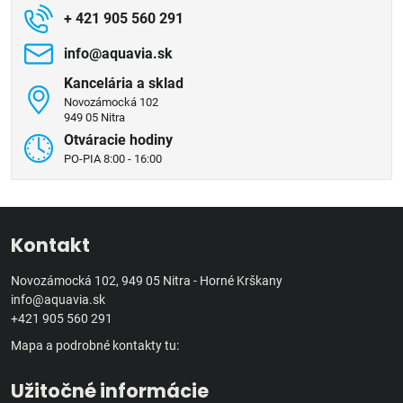
+ 421 905 560 291
info​@aquavia​.sk
Kancelária a sklad
Novozámocká 102
949 05 Nitra
Otváracie hodiny
PO-PIA 8:00 - 16:00
Kontakt
Novozámocká 102, 949 05 Nitra - Horné Krškany
info@aquavia.sk
+421 905 560 291
Mapa a podrobné kontakty tu:
Užitočné informácie