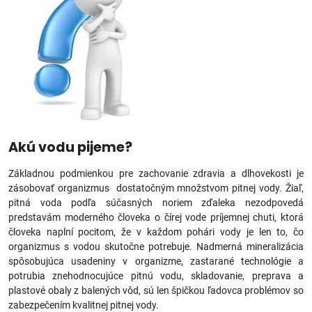
Akú vodu pijeme?
Základnou podmienkou pre zachovanie zdravia a dlhovekosti je
zásobovať organizmus dostatočným množstvom pitnej vody. Žiaľ,
pitná voda podľa súčasných noriem zďaleka nezodpovedá
predstavám moderného človeka o čírej vode príjemnej chuti, ktorá
človeka naplní pocitom, že v každom pohári vody je len to, čo
organizmus s vodou skutočne potrebuje. Nadmerná mineralizácia
spôsobujúca usadeniny v organizme, zastarané technológie a
potrubia znehodnocujúce pitnú vodu, skladovanie, preprava a
plastové obaly z balených vôd, sú len špičkou ľadovca problémov so
zabezpečením kvalitnej pitnej vody.