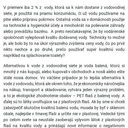
V priemere iba 2 % z vody, ktorá sa k nám dostane z vodovodnej
siete, je použitá na priamu konzumáciu, či už vodu používame na
pitie alebo prípravu pokrmov. Ostatná voda sa v domácnosti použije
na technické a hygienické účely a mnohokrát na polievanie záhrady
alebo prevádzku bazénu. A preto neočakávajme, že by vodárenské
spoločnosti vylepšovali kvalitu dodávanej vody. Technicky to možné
je, ale bolo by to na úkor výrazného zvýšenia ceny vody, čo po prvé
nikto nechce a po druhé, prečo používať super kvalitnú vodu
napríklad na splachovanie toalety?
Alternatívou k vode z vodovodnej siete je voda balená, ktorú si
mnohý z nás kupujú, alebo kupovali v obchodoch a nosili alebo ešte
stále nosia domov. Vo väčšine prípadov je to lepšia alternatíva k
vode z vodovodu, ktorá ale okrem toho, že je ekonomicky náročnejšia
na nákup, transport a skladovanie, vytvára jeden výrazný problém,
a to je ekologické zhodnotenie obalov – PET fliaš z balenej vody. A
ďalej sú to látky uvoľňujúce sa z plastových fliaš. Ak by sme si chceli
zabezpečiť skutočne kvalitnú balenú vodu, musela by byť v sklenom
obale, najlepšie v tmavej fľaši a určite nie v plastovej. Vedecké tými
po celom svete sa neustále zaoberajú vplyvom látok z plastových
fliaš na kvalitu vody a prinášajú nové informácie o negatívnom