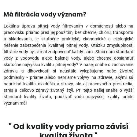
Má filtrácia vody význam?
Lokálna úprava pitnej vody filtrovaním v domácnosti alebo na
pracovisku priamo pred jej použitím, bez chémie, chlóru, transportu
a skladovania, je skutočne praktické, ekonomické a ekologické
riešenie zabezpečenia kvalitnej pitnej vody. Otázku zmysluplnosti
filtrácie vody by si mal zodpovedať každý sám. Stačí nám štandard
vody z vodovodu alebo balenej vody, alebo chceme dosiahnuť
skutočne najvyššiu kvalitu pitnej vody? V našej snahe o zachovanie
zdravia a dlhovekosti si neustále vylepšujeme naše životné
podmienky - priame alebo nepriame vplyvy na zdravie, akými sú
napríklad kvalita ovzdušia a stravy, ale aj pracovného prostredia,
stres a celkovo zdravý životný štýl. Pri tejto našej snahe o vyšší
štandard kvality života, používať vodu najvyššej kvality určite
význam má!
" Od kvality vody priamo závisí
kvalita života "