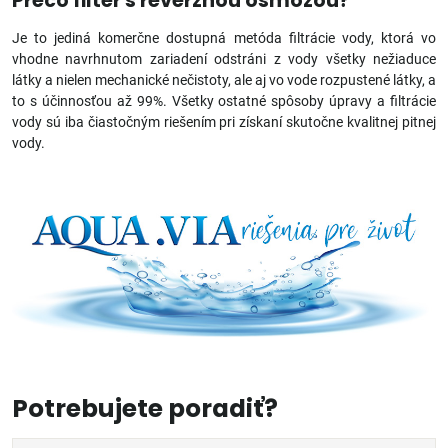
Prečo filter s reverznou osmózou?
Je to jediná komerčne dostupná metóda filtrácie vody, ktorá vo
vhodne navrhnutom zariadení odstráni z vody všetky nežiaduce
látky a nielen mechanické nečistoty, ale aj vo vode rozpustené látky, a
to s účinnosťou až 99%. Všetky ostatné spôsoby úpravy a filtrácie
vody sú iba čiastočným riešením pri získaní skutočne kvalitnej pitnej
vody.
Potrebujete poradiť?