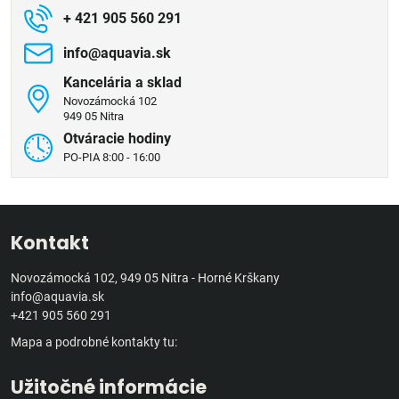
+ 421 905 560 291
info​@aquavia​.sk
Kancelária a sklad
Novozámocká 102
949 05 Nitra
Otváracie hodiny
PO-PIA 8:00 - 16:00
Kontakt
Novozámocká 102, 949 05 Nitra - Horné Krškany
info@aquavia.sk
+421 905 560 291
Mapa a podrobné kontakty tu:
Užitočné informácie