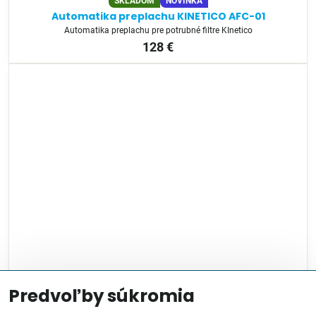
SKLADOM
NOVINKA
Automatika preplachu KINETICO AFC-01
Automatika preplachu pre potrubné filtre KInetico
128 €
Predvoľby súkromia
Na objednávku
Filter AQUA BREVETTI PuliFil - 1"