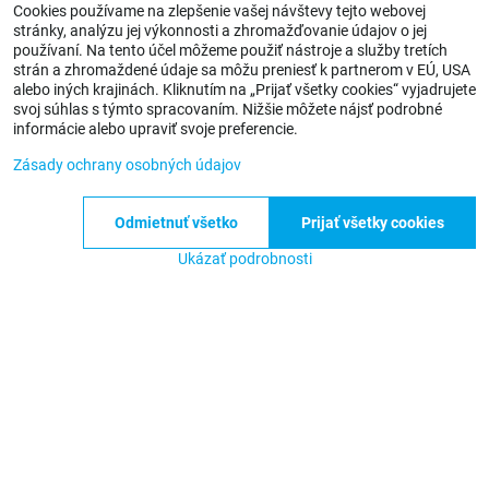
Cookies používame na zlepšenie vašej návštevy tejto webovej
Poloautomatický filter na studenú vodu s nerezovým sitkom
stránky, analýzu jej výkonnosti a zhromažďovanie údajov o jej
248 €
používaní. Na tento účel môžeme použiť nástroje a služby tretích
strán a zhromaždené údaje sa môžu preniesť k partnerom v EÚ, USA
alebo iných krajinách. Kliknutím na „Prijať všetky cookies“ vyjadrujete
svoj súhlas s týmto spracovaním. Nižšie môžete nájsť podrobné
informácie alebo upraviť svoje preferencie.
Zásady ochrany osobných údajov
Odmietnuť všetko
Prijať všetky cookies
Ukázať podrobnosti
SKLADOM
AKCIA -%
OSVEDČENÝ MODEL
Sitko Brass SF 50 mikro
Náhradné nerezové sitko pre filter BRASS SF