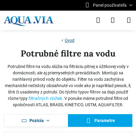
Panel používateľa
Úvod
Potrubné filtre na vodu
Potrubné filtre na vodu slúžia na filtráciu pitnej a úžitkovej vody v
domácnosti, ale aj priemyselných prevádzkach. Montujú sa
nanhlavný prívod vody do objektu. Filter na vodu zachytáva
mechanické nečistoty obsiahnuté vo vode ako je napríklad piesok, íl,
štrk či usadeniny z potrubí. Do týchto typov filtrov sa dajú použiť
rôzne typy
filtračných vložiek
. V ponuke máme potrubné filtre od
spoločností ATLAS, BRASS, KINETICO, USTM, AQUAFILTER.
Pozícia
Parametre