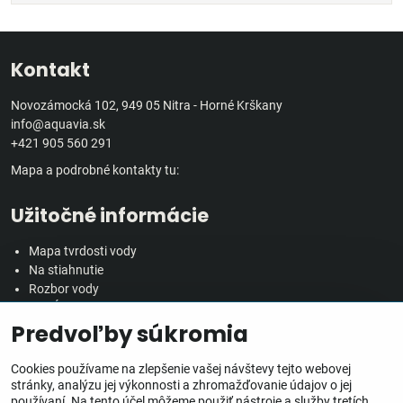
Kontakt
Novozámocká 102, 949 05 Nitra - Horné Krškany
info@aquavia.sk
+421 905 560 291
Mapa a podrobné kontakty tu:
Užitočné informácie
Mapa tvrdosti vody
Na stiahnutie
Rozbor vody
Predĺžená záručná doba
Predvoľby súkromia
Veľkoobchodná spolupráca
Všetko o nákupe
Cookies používame na zlepšenie vašej návštevy tejto webovej
stránky, analýzu jej výkonnosti a zhromažďovanie údajov o jej
používaní. Na tento účel môžeme použiť nástroje a služby tretích