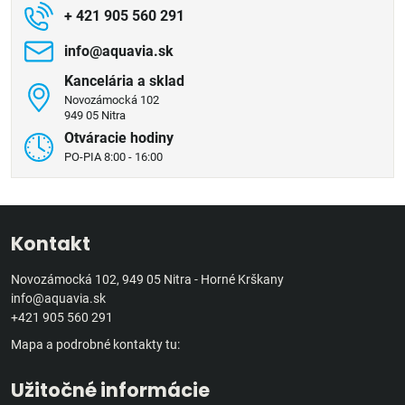
+ 421 905 560 291
info​@aquavia​.sk
Kancelária a sklad
Novozámocká 102
949 05 Nitra
Otváracie hodiny
PO-PIA 8:00 - 16:00
Kontakt
Novozámocká 102, 949 05 Nitra - Horné Krškany
info@aquavia.sk
+421 905 560 291
Mapa a podrobné kontakty tu:
Užitočné informácie