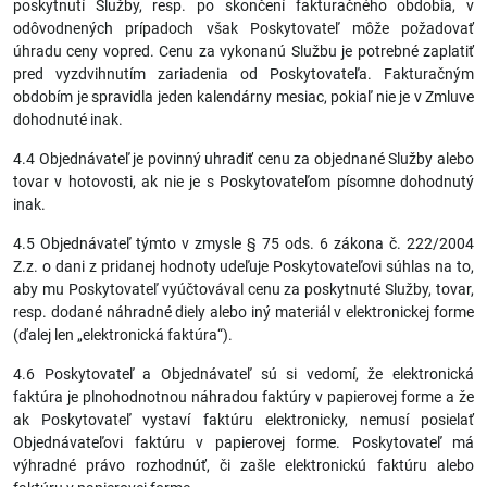
poskytnutí Služby, resp. po skončení fakturačného obdobia, v
odôvodnených prípadoch však Poskytovateľ môže požadovať
úhradu ceny vopred. Cenu za vykonanú Službu je potrebné zaplatiť
pred vyzdvihnutím zariadenia od Poskytovateľa. Fakturačným
obdobím je spravidla jeden kalendárny mesiac, pokiaľ nie je v Zmluve
dohodnuté inak.
4.4 Objednávateľ je povinný uhradiť cenu za objednané Služby alebo
tovar v hotovosti, ak nie je s Poskytovateľom písomne dohodnutý
inak.
4.5 Objednávateľ týmto v zmysle § 75 ods. 6 zákona č. 222/2004
Z.z. o dani z pridanej hodnoty udeľuje Poskytovateľovi súhlas na to,
aby mu Poskytovateľ vyúčtovával cenu za poskytnuté Služby, tovar,
resp. dodané náhradné diely alebo iný materiál v elektronickej forme
(ďalej len „elektronická faktúra“).
4.6 Poskytovateľ a Objednávateľ sú si vedomí, že elektronická
faktúra je plnohodnotnou náhradou faktúry v papierovej forme a že
ak Poskytovateľ vystaví faktúru elektronicky, nemusí posielať
Objednávateľovi faktúru v papierovej forme. Poskytovateľ má
výhradné právo rozhodnúť, či zašle elektronickú faktúru alebo