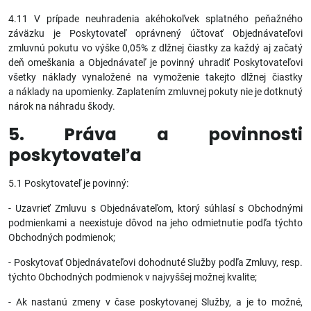
4.11 V prípade neuhradenia akéhokoľvek splatného peňažného
záväzku je Poskytovateľ oprávnený účtovať Objednávateľovi
zmluvnú pokutu vo výške 0,05% z dlžnej čiastky za každý aj začatý
deň omeškania a Objednávateľ je povinný uhradiť Poskytovateľovi
všetky náklady vynaložené na vymoženie takejto dlžnej čiastky
a náklady na upomienky. Zaplatením zmluvnej pokuty nie je dotknutý
nárok na náhradu škody.
5. Práva a povinnosti
poskytovateľa
5.1 Poskytovateľ je povinný:
- Uzavrieť Zmluvu s Objednávateľom, ktorý súhlasí s Obchodnými
podmienkami a neexistuje dôvod na jeho odmietnutie podľa týchto
Obchodných podmienok;
- Poskytovať Objednávateľovi dohodnuté Služby podľa Zmluvy, resp.
týchto Obchodných podmienok v najvyššej možnej kvalite;
- Ak nastanú zmeny v čase poskytovanej Služby, a je to možné,