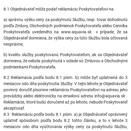
8.1 Objednávateľ môže podať reklamáciu Poskytovateľovi na:
a) správnu výšku ceny za poskytnutú Službu, resp. tovar dohodnutú
podľa Zmluvy, Obchodných podmienok Poskytovateľa alebo Cenníka
Poskytovateľa uvedeného na www.aquavia.sk v prípade, že sa
Objednávateľ domnieva, že výška ceny za túto Službu bola účtovaná
nesprávne;
b) kvalitu služby poskytovanú Poskytovateľom, ak sa Objednávateľ
domnieva, že nebola poskytnutá v súlade so Zmluvou a Obchodnými
podmienkami Poskytovateľa.
8.2 Reklamácia podľa bodu 8.1 písm. b) môže byť uplatnená do 3
mesiacov odo dňa poskytnutia Služby. V tejto lehote je Objednávateľ
povinný doručiť písomne reklamáciu Poskytovateľovi na adresu jeho
prevádzky alebo elektronicky na emailovú adresu info@aquavia.sk .
Reklamácie, ktoré budú doručené až po lehote, nebude Poskytovateľ
akceptovať.
8.3 Reklamáciu podľa bodu 8.1 písm. a) je Objednávateľ oprávnený
uplatniť spôsobom podľa bodu 8.2 tohto článku, a to v lehote 3
mesiacov odo dňa vyúčtovania výšky ceny za poskytnutú Službu,