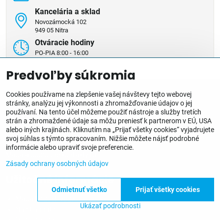
Kancelária a sklad
Novozámocká 102
949 05 Nitra
Otváracie hodiny
PO-PIA 8:00 - 16:00
Predvoľby súkromia
Cookies používame na zlepšenie vašej návštevy tejto webovej
Kontakt
stránky, analýzu jej výkonnosti a zhromažďovanie údajov o jej
používaní. Na tento účel môžeme použiť nástroje a služby tretích
Novozámocká 102, 949 05 Nitra - Horné Krškany
strán a zhromaždené údaje sa môžu preniesť k partnerom v EÚ, USA
info@aquavia.sk
alebo iných krajinách. Kliknutím na „Prijať všetky cookies“ vyjadrujete
svoj súhlas s týmto spracovaním. Nižšie môžete nájsť podrobné
+421 905 560 291
informácie alebo upraviť svoje preferencie.
Mapa a podrobné kontakty tu:
Zásady ochrany osobných údajov
Užitočné informácie
Odmietnuť všetko
Prijať všetky cookies
Mapa tvrdosti vody
Ukázať podrobnosti
Na stiahnutie
Rozbor vody