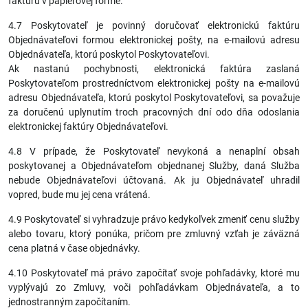
faktúru v papierovej forme.
4.7 Poskytovateľ je povinný doručovať elektronickú faktúru
Objednávateľovi formou elektronickej pošty, na e-mailovú adresu
Objednávateľa, ktorú poskytol Poskytovateľovi.
Ak nastanú pochybnosti, elektronická faktúra zaslaná
Poskytovateľom prostredníctvom elektronickej pošty na e-mailovú
adresu Objednávateľa, ktorú poskytol Poskytovateľovi, sa považuje
za doručenú uplynutím troch pracovných dní odo dňa odoslania
elektronickej faktúry Objednávateľovi.
4.8 V prípade, že Poskytovateľ nevykoná a nenaplní obsah
poskytovanej a Objednávateľom objednanej Služby, daná Služba
nebude Objednávateľovi účtovaná. Ak ju Objednávateľ uhradil
vopred, bude mu jej cena vrátená.
4.9 Poskytovateľ si vyhradzuje právo kedykoľvek zmeniť cenu služby
alebo tovaru, ktorý ponúka, pričom pre zmluvný vzťah je záväzná
cena platná v čase objednávky.
4.10 Poskytovateľ má právo započítať svoje pohľadávky, ktoré mu
vyplývajú zo Zmluvy, voči pohľadávkam Objednávateľa, a to
jednostranným započítaním.