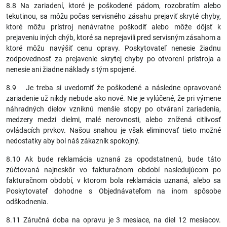
8.8 Na zariadení, ktoré je poškodené pádom, rozobratím alebo
tekutinou, sa môžu počas servisného zásahu prejaviť skryté chyby,
ktoré môžu prístroj nenávratne poškodiť alebo môže dôjsť k
prejaveniu iných chýb, ktoré sa neprejavili pred servisným zásahom a
ktoré môžu navýšiť cenu opravy. Poskytovateľ nenesie žiadnu
zodpovednosť za prejavenie skrytej chyby po otvorení prístroja a
nenesie ani žiadne náklady s tým spojené.
8.9 Je treba si uvedomiť že poškodené a následne opravované
zariadenie už nikdy nebude ako nové. Nie je vylúčené, že pri výmene
náhradných dielov vzniknú menšie stopy po otváraní zariadenia,
medzery medzi dielmi, malé nerovnosti, alebo znížená citlivosť
ovládacích prvkov. Našou snahou je však eliminovať tieto možné
nedostatky aby bol náš zákazník spokojný.
8.10 Ak bude reklamácia uznaná za opodstatnenú, bude táto
zúčtovaná najneskôr vo fakturačnom období nasledujúcom po
fakturačnom období, v ktorom bola reklamácia uznaná, alebo sa
Poskytovateľ dohodne s Objednávateľom na inom spôsobe
odškodnenia.
8.11 Záručná doba na opravu je 3 mesiace, na diel 12 mesiacov.