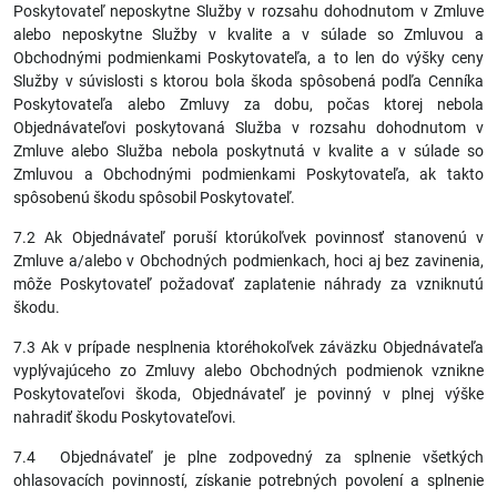
Poskytovateľ neposkytne Služby v rozsahu dohodnutom v Zmluve
alebo neposkytne Služby v kvalite a v súlade so Zmluvou a
Obchodnými podmienkami Poskytovateľa, a to len do výšky ceny
Služby v súvislosti s ktorou bola škoda spôsobená podľa Cenníka
Poskytovateľa alebo Zmluvy za dobu, počas ktorej nebola
Objednávateľovi poskytovaná Služba v rozsahu dohodnutom v
Zmluve alebo Služba nebola poskytnutá v kvalite a v súlade so
Zmluvou a Obchodnými podmienkami Poskytovateľa, ak takto
spôsobenú škodu spôsobil Poskytovateľ.
7.2 Ak Objednávateľ poruší ktorúkoľvek povinnosť stanovenú v
Zmluve a/alebo v Obchodných podmienkach, hoci aj bez zavinenia,
môže Poskytovateľ požadovať zaplatenie náhrady za vzniknutú
škodu.
7.3 Ak v prípade nesplnenia ktoréhokoľvek záväzku Objednávateľa
vyplývajúceho zo Zmluvy alebo Obchodných podmienok vznikne
Poskytovateľovi škoda, Objednávateľ je povinný v plnej výške
nahradiť škodu Poskytovateľovi.
7.4 Objednávateľ je plne zodpovedný za splnenie všetkých
ohlasovacích povinností, získanie potrebných povolení a splnenie