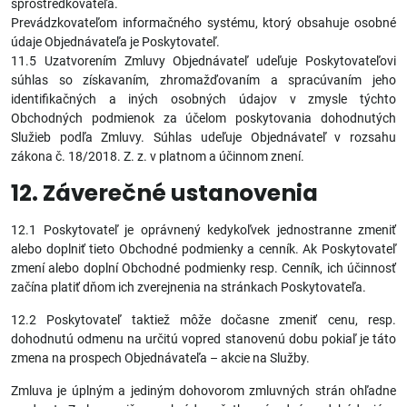
sprostredkovateľa.
Prevádzkovateľom informačného systému, ktorý obsahuje osobné
údaje Objednávateľa je Poskytovateľ.
11.5 Uzatvorením Zmluvy Objednávateľ udeľuje Poskytovateľovi
súhlas so získavaním, zhromažďovaním a spracúvaním jeho
identifikačných a iných osobných údajov v zmysle týchto
Obchodných podmienok za účelom poskytovania dohodnutých
Služieb podľa Zmluvy. Súhlas udeľuje Objednávateľ v rozsahu
zákona č. 18/2018. Z. z. v platnom a účinnom znení.
12. Záverečné ustanovenia
12.1 Poskytovateľ je oprávnený kedykoľvek jednostranne zmeniť
alebo doplniť tieto Obchodné podmienky a cenník. Ak Poskytovateľ
zmení alebo doplní Obchodné podmienky resp. Cenník, ich účinnosť
začína platiť dňom ich zverejnenia na stránkach Poskytovateľa.
12.2 Poskytovateľ taktiež môže dočasne zmeniť cenu, resp.
dohodnutú odmenu na určitú vopred stanovenú dobu pokiaľ je táto
zmena na prospech Objednávateľa – akcie na Služby.
Zmluva je úplným a jediným dohovorom zmluvných strán ohľadne