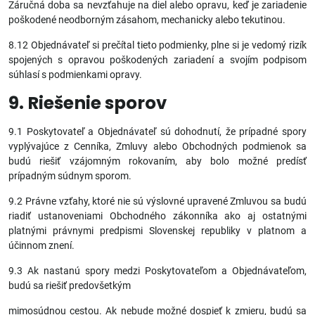
Záručná doba sa nevzťahuje na diel alebo opravu, keď je zariadenie
poškodené neodborným zásahom, mechanicky alebo tekutinou.
8.12 Objednávateľ si prečítal tieto podmienky, plne si je vedomý rizík
spojených s opravou poškodených zariadení a svojím podpisom
súhlasí s podmienkami opravy.
9. Riešenie sporov
9.1 Poskytovateľ a Objednávateľ sú dohodnutí, že prípadné spory
vyplývajúce z Cenníka, Zmluvy alebo Obchodných podmienok sa
budú riešiť vzájomným rokovaním, aby bolo možné predísť
prípadným súdnym sporom.
9.2 Právne vzťahy, ktoré nie sú výslovné upravené Zmluvou sa budú
riadiť ustanoveniami Obchodného zákonníka ako aj ostatnými
platnými právnymi predpismi Slovenskej republiky v platnom a
účinnom znení.
9.3 Ak nastanú spory medzi Poskytovateľom a Objednávateľom,
budú sa riešiť predovšetkým
mimosúdnou cestou. Ak nebude možné dospieť k zmieru, budú sa