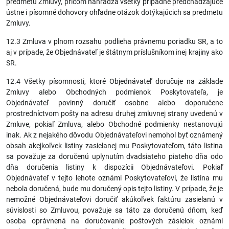
predmetu Zmluvy, pričom nahrádza všetky prípadné predchádzajúce
ústne i písomné dohovory ohľadne otázok dotýkajúcich sa predmetu
Zmluvy.
12.3 Zmluva v plnom rozsahu podlieha právnemu poriadku SR, a to
aj v prípade, že Objednávateľ je štátnym príslušníkom inej krajiny ako
SR.
12.4 Všetky písomnosti, ktoré Objednávateľ doručuje na základe
Zmluvy alebo Obchodných podmienok Poskytovateľa, je
Objednávateľ povinný doručiť osobne alebo doporučene
prostredníctvom pošty na adresu druhej zmluvnej strany uvedenú v
Zmluve, pokiaľ Zmluva, alebo Obchodné podmienky nestanovujú
inak. Ak z nejakého dôvodu Objednávateľovi nemohol byť oznámený
obsah akejkoľvek listiny zasielanej mu Poskytovateľom, táto listina
sa považuje za doručenú uplynutím dvadsiateho piateho dňa odo
dňa doručenia listiny k dispozícii Objednávateľovi. Pokiaľ
Objednávateľ v tejto lehote oznámi Poskytovateľovi, že listina mu
nebola doručená, bude mu doručený opis tejto listiny. V prípade, že je
nemožné Objednávateľovi doručiť akúkoľvek faktúru zasielanú v
súvislosti so Zmluvou, považuje sa táto za doručenú dňom, keď
osoba oprávnená na doručovanie poštových zásielok oznámi