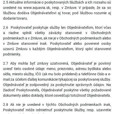
2.5 Aktuálne informácie o poskytovaných Službách a ich rozsahu sú
uvedené na www.aquavia.sk, resp. v Zmluve. V prípade, že sa so
Službou dodáva Objednávateľovi aj tovar, pod Službou rozumie aj
dodanie tovaru.
2.6 Poskytovateľ poskytuje služby len Objednávateľom, ktorí včas
a riadne splnili všetky záväzky stanovené v Obchodných
podmienkach a v Zmluve, ak nie je v Obchodných podmienkach alebo
v Zmluve stanovené inak. Poskytovateľ alebo poverené osoby
uzavrú Zmluvu s každým Objednávateľom, ktorý splní stanovené
podmienky.
2.7 Aby mohla byť zmluvy uzatvorená, Objednávateľ je povinný
uviesť tieto osobné údaje: meno, priezvisko, adresu bydliska alebo
sídla, miesto služby, IČO (ak mu bolo pridelené) a telefónne číslo a e-
mail za účelom ďalšej komunikácie týkajúcej sa poskytovanej služby.
Objednávateľ je zodpovedný za poskytnutie správnych údajov. Na
žiadosť Poskytovateľa, Objednávateľ poskytne všetky požadované
dokumenty alebo doklady, ktoré osvedčujú totožnosť Objednávateľa.
2.8 Ak nie je uvedené v týchto Obchodných podmienkach inak,
Poskytovateľ môže odmietnuť poskytnutie Služby, resp. uzavretie