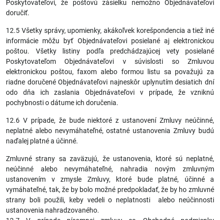
Poskytovateľovi, že poštovú zásielku nemožno Objednávateľovi
doručiť.
12.5 Všetky správy, upomienky, akákoľvek korešpondencia a tiež iné
informácie môžu byť Objednávateľovi posielané aj elektronickou
poštou. Všetky listiny podľa predchádzajúcej vety posielané
Poskytovateľom Objednávateľovi v súvislosti so Zmluvou
elektronickou poštou, faxom alebo formou listu sa považujú za
riadne doručené Objednávateľovi najneskôr uplynutím desiatich dní
odo dňa ich zaslania Objednávateľovi v prípade, že vzniknú
pochybnosti o dátume ich doručenia.
12.6 V prípade, že bude niektoré z ustanovení Zmluvy neúčinné,
neplatné alebo nevymáhateľné, ostatné ustanovenia Zmluvy budú
naďalej platné a účinné.
Zmluvné strany sa zaväzujú, že ustanovenia, ktoré sú neplatné,
neúčinné alebo nevymáhateľné, nahradia novým zmluvným
ustanovením v zmysle Zmluvy, ktoré bude platné, účinné a
vymáhateľné, tak, že by bolo možné predpokladať, že by ho zmluvné
strany boli použili, keby vedeli o neplatnosti alebo neúčinnosti
ustanovenia nahradzovaného.