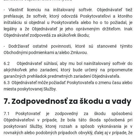
- Vlastniť licenciu na inštalovaný softvér. Objednávateľ tiež
prehlasuje, že softvér, ktorý odovzdá Poskytovateľovi a ktorého
inštaláciu si objednal u Poskytovateľa alebo ho o to požiadal, je
legálny a že Objednávateľ je jeho oprávneným držiteľom. Inak
Objednávateľ zodpovedá za akúkoľvek škodu;
- Dodržiavať ostatné povinnosti, ktoré sú stanovené týmito
Obchodnými podmienkami a/alebo Zmluvou.
6.2 Objednávateľ súhlasí, aby mu bol nainštalovaný softvér do
akýchkoľvek jeho zariadení, ktorý bude určený na pripomenutie
garančných prehliadok predmetných zariadení Objednávateľa.
6.3 Objednávateľ môže požiadať Poskytovateľa o zmenu času alebo
miesta poskytovanej Služby.
7. Zodpovednosť za škodu a vady
7.1 Poskytovateľ je zodpovedný za škodu spôsobenú
Objednávateľovi v prípade, že bola táto škoda spôsobená pri
poskytovaní Služby, ktorej rozsah a spôsob vykonávania je v
rovnakých alebo podobných prípadoch obvyklý, ďalej aj v prípade, že