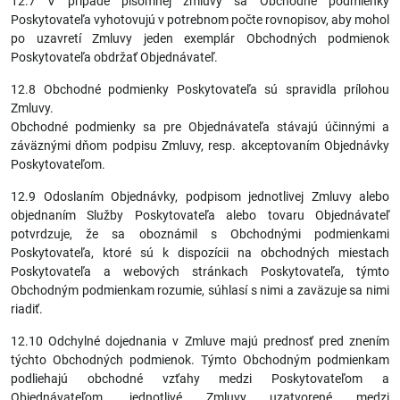
12.7 V prípade písomnej zmluvy sa Obchodné podmienky
Poskytovateľa vyhotovujú v potrebnom počte rovnopisov, aby mohol
po uzavretí Zmluvy jeden exemplár Obchodných podmienok
Poskytovateľa obdržať Objednávateľ.
12.8 Obchodné podmienky Poskytovateľa sú spravidla prílohou
Zmluvy.
Obchodné podmienky sa pre Objednávateľa stávajú účinnými a
záväznými dňom podpisu Zmluvy, resp. akceptovaním Objednávky
Poskytovateľom.
12.9 Odoslaním Objednávky, podpisom jednotlivej Zmluvy alebo
objednaním Služby Poskytovateľa alebo tovaru Objednávateľ
potvrdzuje, že sa oboznámil s Obchodnými podmienkami
Poskytovateľa, ktoré sú k dispozícii na obchodných miestach
Poskytovateľa a webových stránkach Poskytovateľa, týmto
Obchodným podmienkam rozumie, súhlasí s nimi a zaväzuje sa nimi
riadiť.
12.10 Odchylné dojednania v Zmluve majú prednosť pred znením
týchto Obchodných podmienok. Týmto Obchodným podmienkam
podliehajú obchodné vzťahy medzi Poskytovateľom a
Objednávateľom, jednotlivé Zmluvy uzatvorené medzi