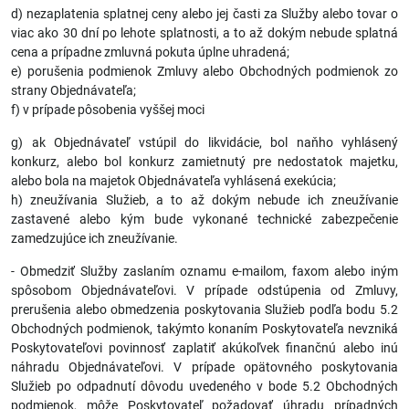
d) nezaplatenia splatnej ceny alebo jej časti za Služby alebo tovar o
viac ako 30 dní po lehote splatnosti, a to až dokým nebude splatná
cena a prípadne zmluvná pokuta úplne uhradená;
e) porušenia podmienok Zmluvy alebo Obchodných podmienok zo
strany Objednávateľa;
f) v prípade pôsobenia vyššej moci
g) ak Objednávateľ vstúpil do likvidácie, bol naňho vyhlásený
konkurz, alebo bol konkurz zamietnutý pre nedostatok majetku,
alebo bola na majetok Objednávateľa vyhlásená exekúcia;
h) zneužívania Služieb, a to až dokým nebude ich zneužívanie
zastavené alebo kým bude vykonané technické zabezpečenie
zamedzujúce ich zneužívanie.
- Obmedziť Služby zaslaním oznamu e-mailom, faxom alebo iným
spôsobom Objednávateľovi. V prípade odstúpenia od Zmluvy,
prerušenia alebo obmedzenia poskytovania Služieb podľa bodu 5.2
Obchodných podmienok, takýmto konaním Poskytovateľa nevzniká
Poskytovateľovi povinnosť zaplatiť akúkoľvek finančnú alebo inú
náhradu Objednávateľovi. V prípade opätovného poskytovania
Služieb po odpadnutí dôvodu uvedeného v bode 5.2 Obchodných
podmienok, môže Poskytovateľ požadovať úhradu prípadných