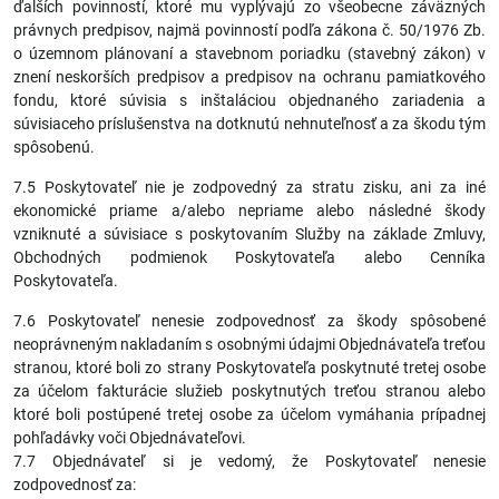
ďalších povinností, ktoré mu vyplývajú zo všeobecne záväzných
právnych predpisov, najmä povinností podľa zákona č. 50/1976 Zb.
o územnom plánovaní a stavebnom poriadku (stavebný zákon) v
znení neskorších predpisov a predpisov na ochranu pamiatkového
fondu, ktoré súvisia s inštaláciou objednaného zariadenia a
súvisiaceho príslušenstva na dotknutú nehnuteľnosť a za škodu tým
spôsobenú.
7.5 Poskytovateľ nie je zodpovedný za stratu zisku, ani za iné
ekonomické priame a/alebo nepriame alebo následné škody
vzniknuté a súvisiace s poskytovaním Služby na základe Zmluvy,
Obchodných podmienok Poskytovateľa alebo Cenníka
Poskytovateľa.
7.6 Poskytovateľ nenesie zodpovednosť za škody spôsobené
neoprávneným nakladaním s osobnými údajmi Objednávateľa treťou
stranou, ktoré boli zo strany Poskytovateľa poskytnuté tretej osobe
za účelom fakturácie služieb poskytnutých treťou stranou alebo
ktoré boli postúpené tretej osobe za účelom vymáhania prípadnej
pohľadávky voči Objednávateľovi.
7.7 Objednávateľ si je vedomý, že Poskytovateľ nenesie
zodpovednosť za: