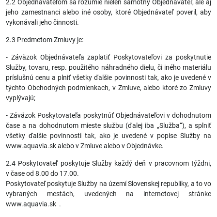
2.2 Objednávateľom sa rozumie nielen samotný Objednávateľ, ale aj
jeho zamestnanci alebo iné osoby, ktoré Objednávateľ poveril, aby
vykonávali jeho činnosti.
2.3 Predmetom Zmluvy je:
- Záväzok Objednávateľa zaplatiť Poskytovateľovi za poskytnutie
Služby, tovaru, resp. použitého náhradného dielu, či iného materiálu
príslušnú cenu a plniť všetky ďalšie povinnosti tak, ako je uvedené v
týchto Obchodných podmienkach, v Zmluve, alebo ktoré zo Zmluvy
vyplývajú;
- Záväzok Poskytovateľa poskytnúť Objednávateľovi v dohodnutom
čase a na dohodnutom mieste službu (ďalej iba „Služba“), a splniť
všetky ďalšie povinnosti tak, ako je uvedené v popise Služby na
www.aquavia.sk alebo v Zmluve alebo v Objednávke.
2.4 Poskytovateľ poskytuje Služby každý deň v pracovnom týždni,
v čase od 8.00 do 17.00.
Poskytovateľ poskytuje Služby na území Slovenskej republiky, a to vo
vybraných mestách, uvedených na internetovej stránke
www.aquavia.sk .