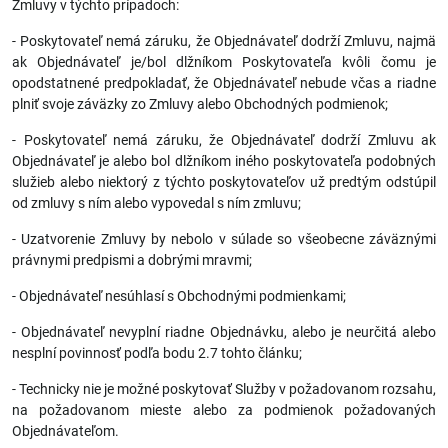
Zmluvy v týchto prípadoch:
- Poskytovateľ nemá záruku, že Objednávateľ dodrží Zmluvu, najmä
ak Objednávateľ je/bol dlžníkom Poskytovateľa kvôli čomu je
opodstatnené predpokladať, že Objednávateľ nebude včas a riadne
plniť svoje záväzky zo Zmluvy alebo Obchodných podmienok;
- Poskytovateľ nemá záruku, že Objednávateľ dodrží Zmluvu ak
Objednávateľ je alebo bol dlžníkom iného poskytovateľa podobných
služieb alebo niektorý z týchto poskytovateľov už predtým odstúpil
od zmluvy s ním alebo vypovedal s ním zmluvu;
- Uzatvorenie Zmluvy by nebolo v súlade so všeobecne záväznými
právnymi predpismi a dobrými mravmi;
- Objednávateľ nesúhlasí s Obchodnými podmienkami;
- Objednávateľ nevyplní riadne Objednávku, alebo je neurčitá alebo
nesplní povinnosť podľa bodu 2.7 tohto článku;
- Technicky nie je možné poskytovať Služby v požadovanom rozsahu,
na požadovanom mieste alebo za podmienok požadovaných
Objednávateľom.