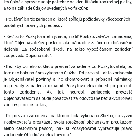
len úplné a správne údaje potrebné na identifikáciu konkrétnej platby,
a to na základe údajov uvedených vo faktúre;
- Používať len tie zariadenia, ktoré spĺňajú požiadavky všeobecných i
osobitných právnych predpisov;
- Keď si to Poskytovateľ vyžiada, vrátiť Poskytovateľovi zariadenia,
ktoré Objednávateľovi poskytol ako náhradné za účelom dočasného
riešenia. Za spôsobenú škodu na takto vypožičanom zariadení
zodpovedá Objednávateľ;
- Bez zbytočného odkladu prevziať zariadenie od Poskytovateľa, po
tom ako bola na ňom vykonaná Služba. Pri prevzatí tohto zariadenia
je Objednávateľ povinný si ho skontrolovať a prípadné námietky,
resp. vady zariadenia oznámiť Poskytovateľovi ihneď pri prevzatí
tohto zariadenia. Ak tak neurobí, zariadenie prevzaté
Objednávateľom sa bude považovať za odovzdané bez akýchkoľvek
vád, resp. nedostatkov;
- Pri prevzatí zariadenia, na ktorom bola vykonaná Služba, na výzvu
Poskytovateľa preukázať svoju totožnosť občianskym preukazom
alebo cestovným pasom, inak si Poskytovateľ vyhradzuje právo
zariadenie Objednávateľovi nevydať;