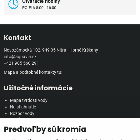
Otváracie hodiny
PO-PIA 8:00 - 16:00
Kontakt
Novozámocká 102, 949 05 Nitra - Horné Krškany
info@aquavia.sk
+421 905 560 291
Mapa a podrobné kontakty tu:
Užitočné informácie
Mapa tvrdosti vody
Na stiahnutie
Rozbor vody
Predĺžená záručná doba
Predvoľby súkromia
Veľkoobchodná spolupráca