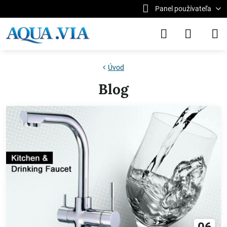
Panel používateľa
Úvod
Blog
06