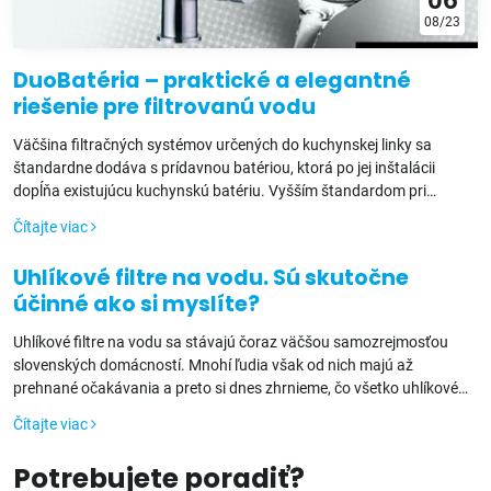
08/23
DuoBatéria – praktické a elegantné
riešenie pre filtrovanú vodu
Väčšina filtračných systémov určených do kuchynskej linky sa
štandardne dodáva s prídavnou batériou, ktorá po jej inštalácii
dopĺňa existujúcu kuchynskú batériu. Vyšším štandardom pri
filtračnom systéme na vodu je DuoBatéria, ktorá kombinuje klasickú
Čítajte viac
kuchynskú batériu a prídavnú batériu v jednom výrobku. DuoBatérie
na filtrovanú vodu sú na výber vo viacerých prevedeniach a
Uhlíkové filtre na vodu. Sú skutočne
farebných možnostiach pre doladenie každej kuchyne a sú ideálnym
účinné ako si myslíte?
spoločníkom pre filtračný systém s reverznou osmózou.
Uhlíkové filtre na vodu sa stávajú čoraz väčšou samozrejmosťou
slovenských domácností. Mnohí ľudia však od nich majú až
prehnané očakávania a preto si dnes zhrnieme, čo všetko uhlíkové
filtre zvládajú a čo už je na ne príliš.
Čítajte viac
Potrebujete poradiť?