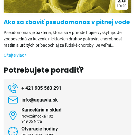
10/20
Ako sa zbaviť pseudomonas v pitnej vode
Pseudomonas je baktéria, ktorá sa v prírode hojne vyskytuje. Je
zodpovedná za kazenie niektorých druhov potravín, chorobnosť
rastlín a určitých prípadoch aj za ľudské choroby. Je veľmi
nenáročná. Dokáže preto prežiť aj na miestach, kde by sme iné
Čítajte viac
baktérie len ťažko hľadali. Poďme sa preto pozrieť, ako sa jej zbaviť v
pitnej vode.
Potrebujete poradiť?
+ 421 905 560 291
info​@aquavia​.sk
Kancelária a sklad
Novozámocká 102
949 05 Nitra
Otváracie hodiny