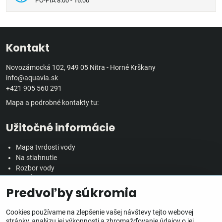
PO-PIA 8:00 - 16:00
Kontakt
Novozámocká 102, 949 05 Nitra - Horné Krškany
info@aquavia.sk
+421 905 560 291
Mapa a podrobné kontakty tu:
Užitočné informácie
Mapa tvrdosti vody
Na stiahnutie
Rozbor vody
Predĺžená záručná doba
Predvoľby súkromia
Veľkoobchodná spolupráca
Všetko o nákupe
Cookies používame na zlepšenie vašej návštevy tejto webovej
stránky, analýzu jej výkonnosti a zhromažďovanie údajov o jej