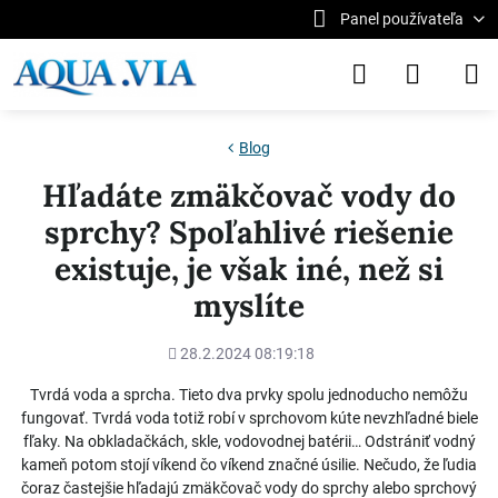
Panel používateľa
Blog
Hľadáte zmäkčovač vody do
sprchy? Spoľahlivé riešenie
existuje, je však iné, než si
myslíte
Pridané
28.2.2024 08:19:18
Tvrdá voda a sprcha. Tieto dva prvky spolu jednoducho nemôžu
fungovať. Tvrdá voda totiž robí v sprchovom kúte nevzhľadné biele
fľaky. Na obkladačkách, skle, vodovodnej batérii… Odstrániť vodný
kameň potom stojí víkend čo víkend značné úsilie. Nečudo, že ľudia
čoraz častejšie hľadajú zmäkčovač vody do sprchy alebo sprchový