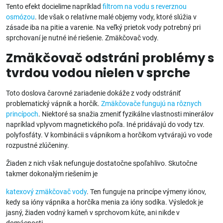
Tento efekt docielime napríklad
filtrom na vodu s reverznou
osmózou
. Ide však o relatívne malé objemy vody, ktoré slúžia v
zásade iba na pitie a varenie. Na veľký prietok vody potrebný pri
sprchovaní je nutné iné riešenie. Zmäkčovač vody.
Zmäkčovač odstráni problémy s
tvrdou vodou nielen v sprche
Toto doslova čarovné zariadenie dokáže z vody odstrániť
problematický vápnik a horčík.
Zmäkčovače fungujú na rôznych
princípoch
. Niektoré sa snažia zmeniť fyzikálne vlastnosti minerálov
napríklad vplyvom magnetického poľa. Iné pridávajú do vody tzv.
polyfosfáty. V kombinácii s vápnikom a horčíkom vytvárajú vo vode
rozpustné zlúčeniny.
Žiaden z nich však nefunguje dostatočne spoľahlivo. Skutočne
takmer dokonalým riešením je
katexový zmäkčovač vody
. Ten funguje na princípe výmeny iónov,
kedy sa ióny vápnika a horčíka menia za ióny sodíka. Výsledok je
jasný, žiaden vodný kameň v sprchovom kúte, ani nikde v
domácnosti.