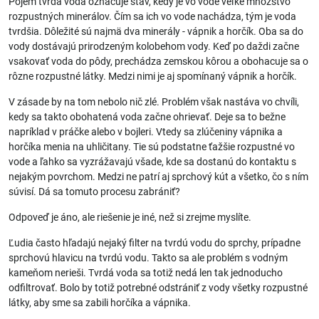
Pojem tvrdá voda označuje stav, kedy je vo vode veľké množstvo
rozpustných minerálov. Čím sa ich vo vode nachádza, tým je voda
tvrdšia. Dôležité sú najmä dva minerály - vápnik a horčík. Oba sa do
vody dostávajú prirodzeným kolobehom vody. Keď po daždi začne
vsakovať voda do pôdy, prechádza zemskou kôrou a obohacuje sa o
rôzne rozpustné látky. Medzi nimi je aj spomínaný vápnik a horčík.
V zásade by na tom nebolo nič zlé. Problém však nastáva vo chvíli,
kedy sa takto obohatená voda začne ohrievať. Deje sa to bežne
napríklad v práčke alebo v bojleri. Vtedy sa zlúčeniny vápnika a
horčíka menia na uhličitany. Tie sú podstatne ťažšie rozpustné vo
vode a ľahko sa vyzrážavajú všade, kde sa dostanú do kontaktu s
nejakým povrchom. Medzi ne patrí aj sprchový kút a všetko, čo s ním
súvisí. Dá sa tomuto procesu zabrániť?
Odpoveď je áno, ale riešenie je iné, než si zrejme myslíte.
Ľudia často hľadajú nejaký filter na tvrdú vodu do sprchy, prípadne
sprchovú hlavicu na tvrdú vodu. Takto sa ale problém s vodným
kameňom nerieši. Tvrdá voda sa totiž nedá len tak jednoducho
odfiltrovať. Bolo by totiž potrebné odstrániť z vody všetky rozpustné
látky, aby sme sa zabili horčíka a vápnika.