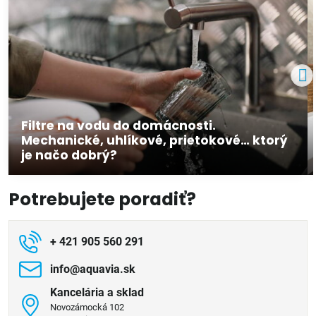
Filtre na vodu do domácnosti.
Mechanické, uhlíkové, prietokové… ktorý
je načo dobrý?
Potrebujete poradiť?
+ 421 905 560 291
info​@aquavia​.sk
Kancelária a sklad
Novozámocká 102