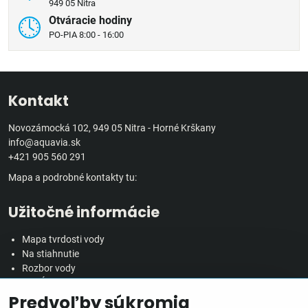
949 05 Nitra
Otváracie hodiny
PO-PIA 8:00 - 16:00
Kontakt
Novozámocká 102, 949 05 Nitra - Horné Krškany
info@aquavia.sk
+421 905 560 291
Mapa a podrobné kontakty tu:
Užitočné informácie
Mapa tvrdosti vody
Na stiahnutie
Rozbor vody
Predĺžená záručná doba
Predvoľby súkromia
Veľkoobchodná spolupráca