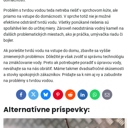
Problém s tvrdou vodou teda netreba riešiť v sprchovom kúte, ale
priamo na vstupe do domácnosti. V sprche totiž nie je možné
efektívne odstrániť tvrdú vodu. Všetky ponúkané riešenia sú
spoľahlivé len do určitej miery. Zároveň neodstránia vodný kameň na
ďalších problematických miestach, ako je práčka, umývačka riadu či
bojler.
Ak poriešite tvrdú vodu na vstupe do domu, zbavíte sa vyššie
zmienených problémov. Dôležité je však zvoliť si správnu technológiu
na zmäkčovanie vody. Preto ak potrebujete poradiť s úpravou vody,
neváhajte sa na nás obrátiť. Máme takmer dvadsaťročné skúsenosti
a stovky spokojných zákazníkov. Pridajte sa k nim aj vy a zabudnite
na problémy s tvrdou vodou.
Facebook
Twitter
Bluesky
Pinterest
Reddit
LinkedIn
WhatsApp
E-
mail
Alternatívne príspevky: