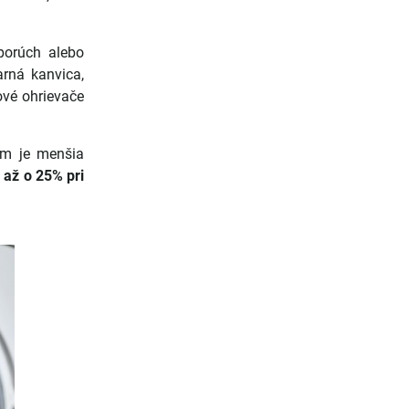
porúch alebo
arná kanvica,
kové ohrievače
ým je menšia
–
až o 25% pri