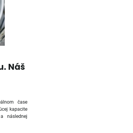
u. Náš
reálnom čase
úcej kapacite
a následnej