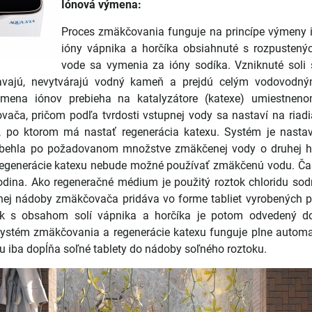
Iónová výmena:
Proces zmäkčovania funguje na princípe výmeny 
ióny vápnika a horčíka obsiahnuté s rozpustený
vode sa vymenia za ióny sodíka. Vzniknuté soli
avajú, nevytvárajú vodný kameň a prejdú celým vodovod
mena iónov prebieha na katalyzátore (katexe) umiestneno
ača, pričom podľa tvrdosti vstupnej vody sa nastaví na riadi
 po ktorom má nastať regenerácia katexu. Systém je nastav
ebehla po požadovanom množstve zmäkčenej vody o druhej ho
regenerácie katexu nebude možné používať zmäkčenú vodu. Ča
hodina. Ako regeneračné médium je použitý roztok chloridu so
nej nádoby zmäkčovača pridáva vo forme tabliet vyrobených pr
ok s obsahom solí vápnika a horčíka je potom odvedený 
 systém zmäkčovania a regenerácie katexu funguje plne automa
u iba dopĺňa soľné tablety do nádoby soľného roztoku.