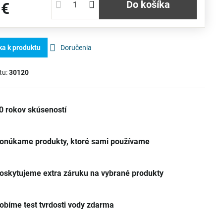
Do košíka
 €
ka k produktu
Doručenia
tu:
30120
0 rokov skúseností
onúkame produkty, ktoré sami používame
oskytujeme extra záruku na vybrané produkty
obíme test tvrdosti vody zdarma