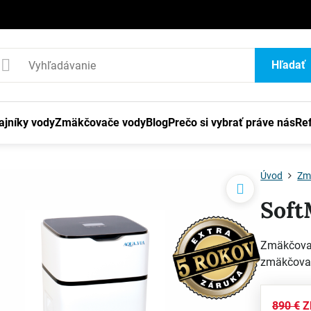
1
Hľadať
ajníky vody
Zmäkčovače vody
Blog
Prečo si vybrať práve nás
Re
Úvod
Zm
Soft
Zmäkčovač
zmäkčova
890 €
Z