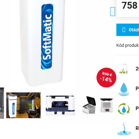
758
Otáz
Kód produk
2
890 €
14%
P
P
R