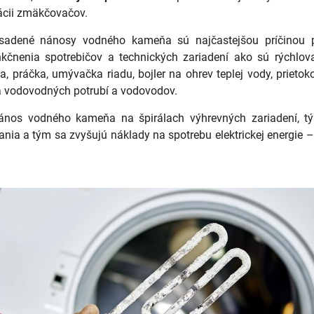
ácii zmäkčovačov.
sadené nánosy vodného kameňa sú najčastejšou príčinou 
kčnenia spotrebičov a technických zariadení ako sú rýchlov
ka, práčka, umývačka riadu, bojler na ohrev teplej vody, prieto
a vodovodných potrubí a vodovodov.
ános vodného kameňa na špirálach výhrevných zariadení, t
ania a tým sa zvyšujú náklady na spotrebu elektrickej energie 