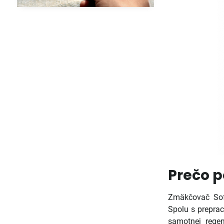
Prečo p
Zmäkčovač So
Spolu s prepra
samotnej rege