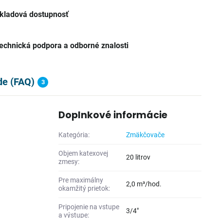
kladová dostupnosť
echnická podpora a odborné znalosti
de (FAQ)
3
Doplnkové informácie
Kategória:
Zmäkčovače
Objem katexovej
20 litrov
zmesy:
Pre maximálny
2,0 m³/hod.
okamžitý prietok:
Pripojenie na vstupe
3/4"
a výstupe: