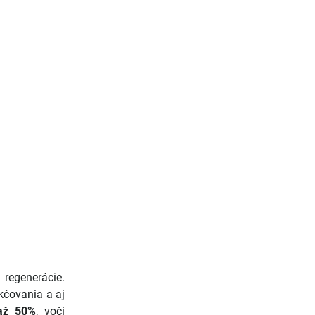
 regenerácie.
kčovania a aj
až 50%
, voči