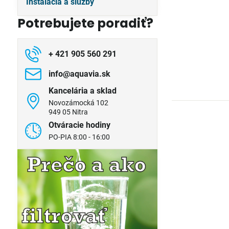
Inštalácia a služby
Potrebujete poradiť?
+ 421 905 560 291
info​@aquavia​.sk
Kancelária a sklad
Novozámocká 102
949 05 Nitra
Otváracie hodiny
PO-PIA 8:00 - 16:00