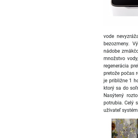
vode nevyzráž
bezozmeny. Vý
nádobe zmäkčov
množstvo vody,
regenerácia pr
pretože počas 
je približne 1 
ktorý sa do soľ
Nasýtený rozt
potrubia. Celý
užívateľ systém