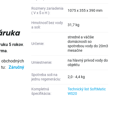
Rozmery zariadenia
1075 x 355 x 390 mm
( V x Š x H ):
Hmotnosť bez vody
31,7 kg
a soli:
áruka
stredné a väčšie
domácnosti so
Určenie:
ruku 5 rokov
.
spotrebou vody do 20m3
rma
.
mesačne
na hlavný prívod vody do
 obchodných
Umiestnenie:
objektu
ť tu:
Záručný
Spotreba soli na
2,0 - 4,4 kg
jednu regeneráciu:
Kompletná
Technický list SoftMatic
špecifikácia:
WS20