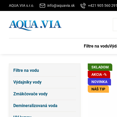
AQUA.VIA s.r.o.
info@aquavia.sk
+421 905 560 29
Filtre na vodu
Výd
SKLADOM
Filtre na vodu
AKCIA -%
Výdajníky vody
NOVINKA
NÁŠ TIP
Zmäkčovače vody
Demineralizovaná voda