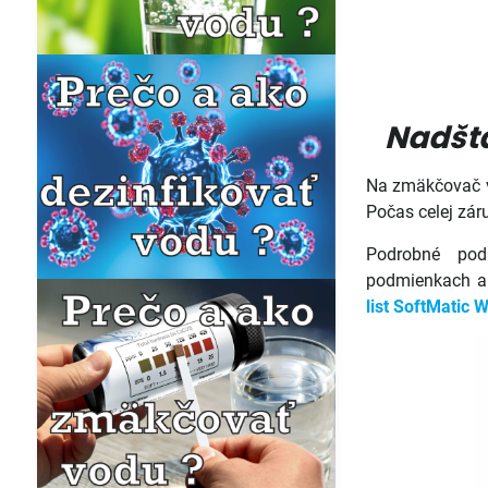
Nadšta
Na zmäkčovač 
Počas celej zár
Podrobné pod
podmienkach a 
list SoftMatic 