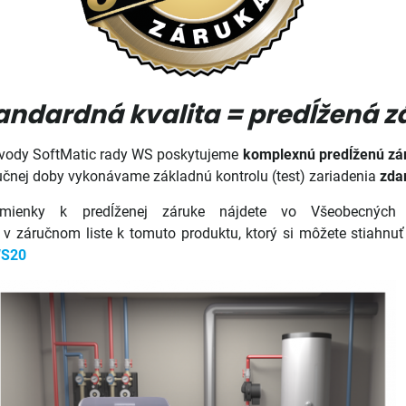
ndardná kvalita = predĺžená z
vody SoftMatic rady WS poskytujeme
komplexnú predĺženú zá
učnej doby vykonávame základnú kontrolu (test) zariadenia
zda
mienky k predĺženej záruke nájdete vo Všeobecných
v záručnom liste k tomuto produktu, ktorý si môžete stiahnu
WS20