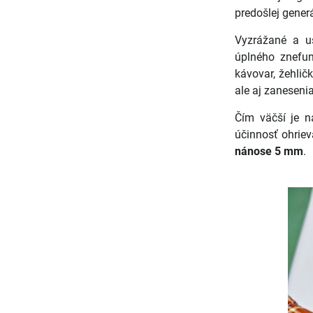
predošlej gener
Vyzrážané a u
úplného znefun
kávovar, žehlič
ale aj zaneseni
Čím väčší je n
účinnosť ohriev
nánose 5 mm
.