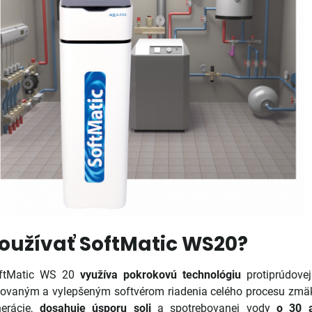
oužívať SoftMatic WS20?
ftMatic WS 20
využíva pokrokovú technológiu
protiprúdovej
covaným a vylepšeným softvérom riadenia celého procesu zmä
nerácie,
dosahuje úsporu soli
a spotrebovanej vody
o 30 