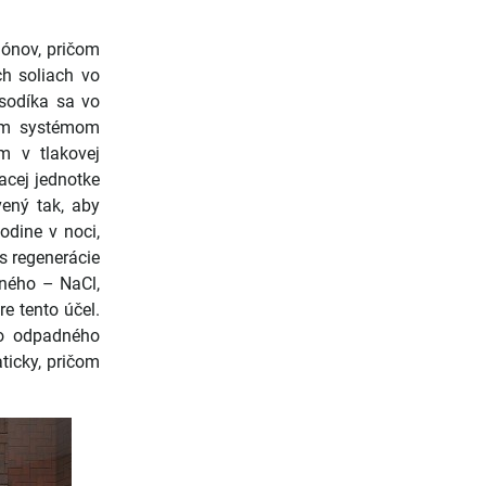
iónov, pričom
ch soliach vo
 sodíka sa vo
ným systémom
m v tlakovej
acej jednotke
ený tak, aby
dine v noci,
s regenerácie
dného – NaCl,
e tento účel.
do odpadného
ticky, pričom