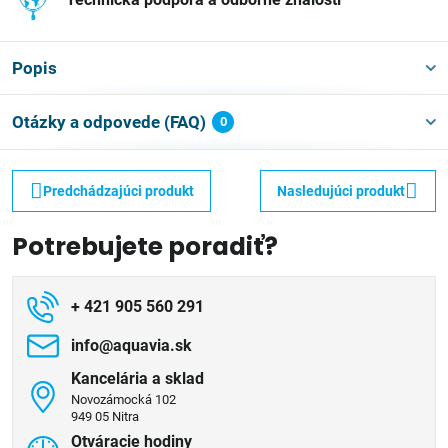
Popis
Otázky a odpovede (FAQ)
0
Predchádzajúci produkt
Nasledujúci produkt
Potrebujete poradiť?
+ 421 905 560 291
info​@aquavia​.sk
Kancelária a sklad
Novozámocká 102
949 05 Nitra
Otváracie hodiny