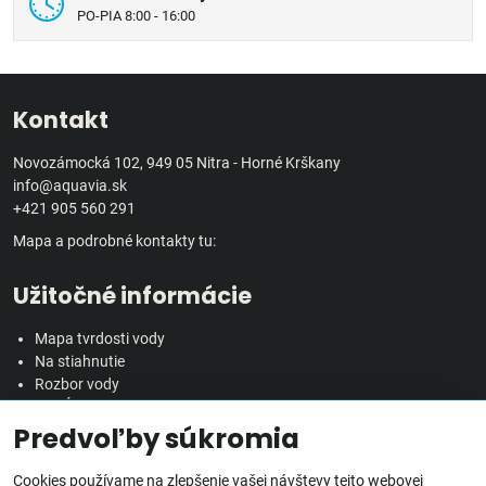
PO-PIA 8:00 - 16:00
Kontakt
Novozámocká 102, 949 05 Nitra - Horné Krškany
info@aquavia.sk
+421 905 560 291
Mapa a podrobné kontakty tu:
Užitočné informácie
Mapa tvrdosti vody
Na stiahnutie
Rozbor vody
Predĺžená záručná doba
Predvoľby súkromia
Veľkoobchodná spolupráca
Všetko o nákupe
Cookies používame na zlepšenie vašej návštevy tejto webovej