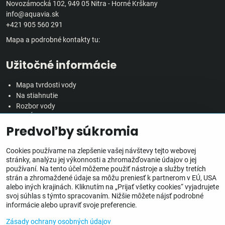
Novozámocká 102, 949 05 Nitra - Horné Krškany
info@aquavia.sk
+421 905 560 291
Mapa a podrobné kontakty tu:
Užitočné informácie
Mapa tvrdosti vody
Na stiahnutie
Rozbor vody
Predĺžená záručná doba
Predvoľby súkromia
Veľkoobchodná spolupráca
Všetko o nákupe
Cookies používame na zlepšenie vašej návštevy tejto webovej
stránky, analýzu jej výkonnosti a zhromažďovanie údajov o jej
používaní. Na tento účel môžeme použiť nástroje a služby tretích
Obchodné podmienky
strán a zhromaždené údaje sa môžu preniesť k partnerom v EÚ, USA
Ochrana osobných údajov
alebo iných krajinách. Kliknutím na „Prijať všetky cookies“ vyjadrujete
Reklamačný poriadok
svoj súhlas s týmto spracovaním. Nižšie môžete nájsť podrobné
Doprava, doručenie a poplatky
informácie alebo upraviť svoje preferencie.
Inštalácia zariadení
Zásady ochrany osobných údajov