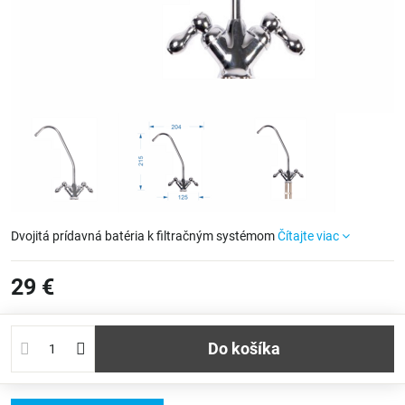
Dvojitá prídavná batéria k filtračným systémom
Čítajte viac
29 €
Do košíka