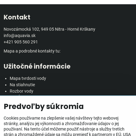
Kontakt
Novozámocká 102, 949 05 Nitra - Horné Krškany
info@aquavia.sk
+421 905 560 291
Mapa a podrobné kontakty tu:
Užitočné informácie
Mapa tvrdosti vody
Na stiahnutie
Rozbor vody
Predĺžená záručná doba
Predvoľby súkromia
Veľkoobchodná spolupráca
Všetko o nákupe
Cookies používame na zlepšenie vašej návštevy tejto webovej
stránky, analýzu jej výkonnosti a zhromažďovanie údajov o jej
používaní. Na tento účel môžeme použiť nástroje a služby tretích
Obchodné podmienky
strán a zhromaždené údaje sa môžu preniesť k partnerom v EÚ, USA