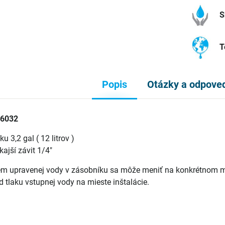
S
T
Popis
Otázky a odpove
76032
u 3,2 gal ( 12 litrov )
kajší závit 1/4"
m upravenej vody v zásobníku sa môže meniť na konkrétnom mie
od tlaku vstupnej vody na mieste inštalácie.
: