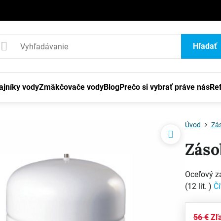
1
Hľadať
ajníky vody
Zmäkčovače vody
Blog
Prečo si vybrať práve nás
Re
Úvod
Zá
Záso
Oceľový z
(12 lit. )
Čí
56 €
Zľ