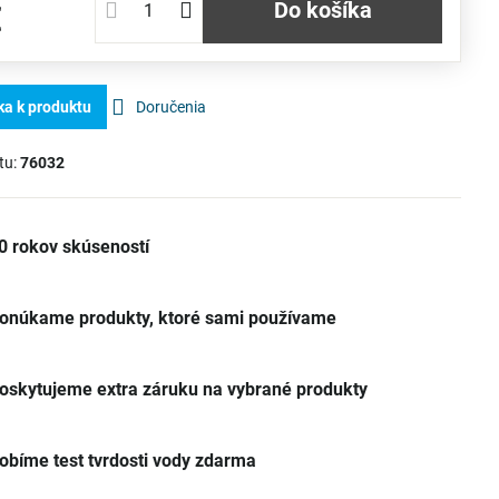
Do košíka
€
ka k produktu
Doručenia
tu:
76032
0 rokov skúseností
onúkame produkty, ktoré sami používame
oskytujeme extra záruku na vybrané produkty
obíme test tvrdosti vody zdarma