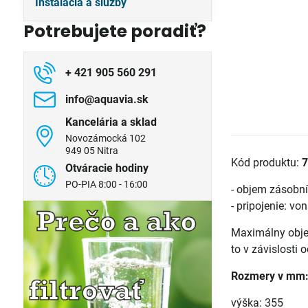
Inštalácia a služby
Potrebujete poradiť?
+ 421 905 560 291
info​@aquavia​.sk
Kancelária a sklad
Novozámocká 102
949 05 Nitra
Kód produktu:
Otváracie hodiny
PO-PIA 8:00 - 16:00
- objem zásobník
- pripojenie: von
Maximálny obje
to v závislosti 
Rozmery v mm
výška: 355