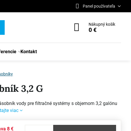
Panel používateľa
Nákupný košík
0 €
ferencie
Kontakt
sobníky
bník 3,2 G
ásobník vody pre filtračné systémy s objemom 3,2 galónu
tajte viac
ava
8 €