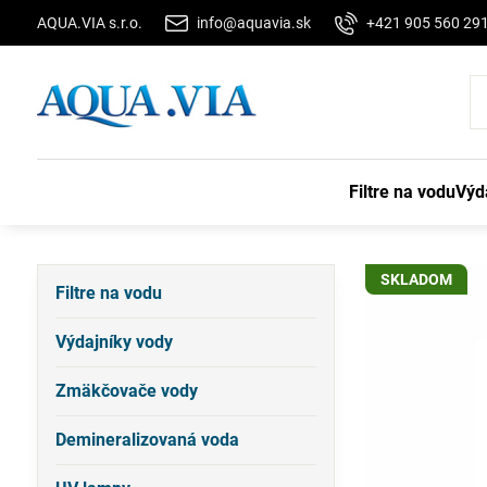
AQUA.VIA s.r.o.
info@aquavia.sk
+421 905 560 29
Filtre na vodu
Výd
SKLADOM
Filtre na vodu
Výdajníky vody
Zmäkčovače vody
Demineralizovaná voda