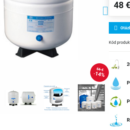
48 
Otáz
Kód produk
2
56 €
14%
P
P
R