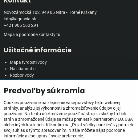
Kontakt
Novozámocká 102, 949 05 Nitra - Horné Krškany
info@aquavia.sk
+421 905 560 291
Mapa a podrobné kontakty tu:
Užitočné informácie
Mapa tvrdosti vody
Na stiahnutie
Rozbor vody
Predĺžená záručná doba
Predvoľby súkromia
Veľkoobchodná spolupráca
Všetko o nákupe
Cookies používame na zlepšenie vašej návštevy tejto webovej
stránky, analýzu jej výkonnosti a zhromažďovanie údajov o jej
používaní. Na tento účel môžeme použiť nástroje a služby tretích
Obchodné podmienky
strán a zhromaždené údaje sa môžu preniesť k partnerom v EÚ, USA
Ochrana osobných údajov
alebo iných krajinách. Kliknutím na „Prijať všetky cookies“ vyjadrujete
Reklamačný poriadok
svoj súhlas s týmto spracovaním. Nižšie môžete nájsť podrobné
Doprava, doručenie a poplatky
informácie alebo upraviť svoje preferencie.