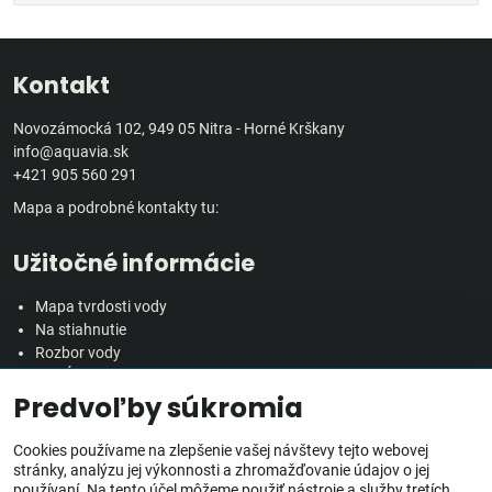
Kontakt
Novozámocká 102, 949 05 Nitra - Horné Krškany
info@aquavia.sk
+421 905 560 291
Mapa a podrobné kontakty tu:
Užitočné informácie
Mapa tvrdosti vody
Na stiahnutie
Rozbor vody
Predĺžená záručná doba
Predvoľby súkromia
Veľkoobchodná spolupráca
Všetko o nákupe
Cookies používame na zlepšenie vašej návštevy tejto webovej
stránky, analýzu jej výkonnosti a zhromažďovanie údajov o jej
používaní. Na tento účel môžeme použiť nástroje a služby tretích