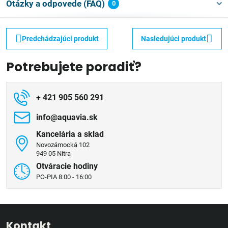
Otázky a odpovede (FAQ)
0
Predchádzajúci produkt
Nasledujúci produkt
Potrebujete poradiť?
+ 421 905 560 291
info​@aquavia​.sk
Kancelária a sklad
Novozámocká 102
949 05 Nitra
Otváracie hodiny
PO-PIA 8:00 - 16:00
Kontakt