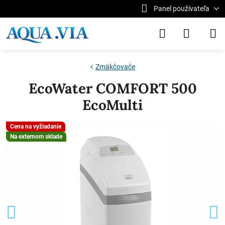
Panel používateľa
Zmäkčovače
EcoWater COMFORT 500
EcoMulti
Cena na vyžiadanie
Na externom sklade