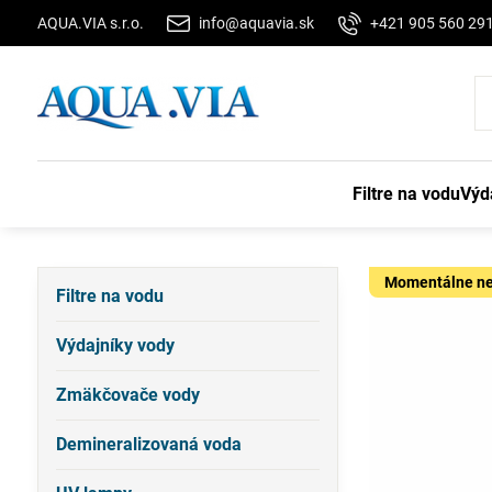
AQUA.VIA s.r.o.
info@aquavia.sk
+421 905 560 29
Filtre na vodu
Výd
Momentálne n
Filtre na vodu
Výdajníky vody
Zmäkčovače vody
Demineralizovaná voda