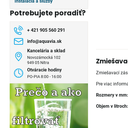
Inštalácia a služby
Potrebujete poradiť?
+ 421 905 560 291
info​@aquavia​.sk
Kancelária a sklad
Novozámocká 102
Zmiešavac
949 05 Nitra
Otváracie hodiny
Zmiešavací záso
PO-PIA 8:00 - 16:00
Pre viac inform
Rozmery v mm
Objem v litroch