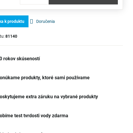
ka k produktu
Doručenia
tu:
81140
0 rokov skúseností
onúkame produkty, ktoré sami používame
oskytujeme extra záruku na vybrané produkty
obíme test tvrdosti vody zdarma