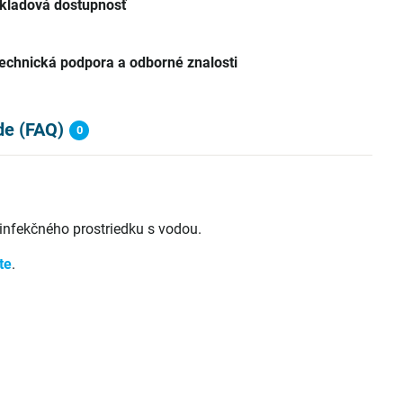
kladová dostupnosť
echnická podpora a odborné znalosti
de (FAQ)
0
infekčného prostriedku s vodou.
te
.