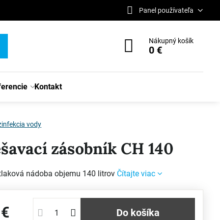
Panel používateľa
Nákupný košík
0 €
ferencie
Kontakt
infekcia vody
šavací zásobník CH 140
tlaková nádoba objemu 140 litrov
Čítajte viac
 €
Do košíka