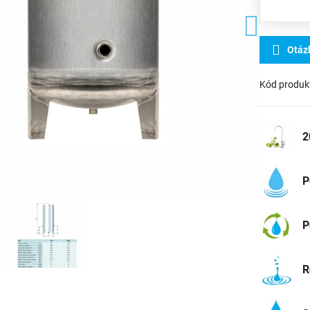
Otáz
Kód produk
2
P
P
R