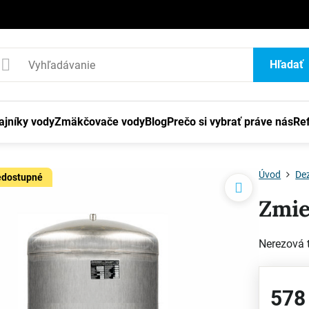
1
Hľadať
ajníky vody
Zmäkčovače vody
Blog
Prečo si vybrať práve nás
Re
Úvod
Dez
edostupné
Zmie
Nerezová 
578