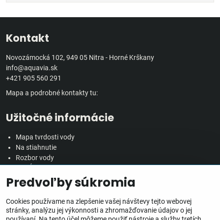
Kontakt
Novozámocká 102, 949 05 Nitra - Horné Krškany
info@aquavia.sk
+421 905 560 291
Mapa a podrobné kontakty tu:
Užitočné informácie
Mapa tvrdosti vody
Na stiahnutie
Rozbor vody
Predĺžená záručná doba
Predvoľby súkromia
Veľkoobchodná spolupráca
Všetko o nákupe
Cookies používame na zlepšenie vašej návštevy tejto webovej
stránky, analýzu jej výkonnosti a zhromažďovanie údajov o jej
používaní. Na tento účel môžeme použiť nástroje a služby tretích