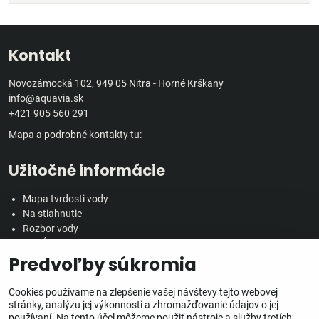
Kontakt
Novozámocká 102, 949 05 Nitra - Horné Krškany
info@aquavia.sk
+421 905 560 291
Mapa a podrobné kontakty tu:
Užitočné informácie
Mapa tvrdosti vody
Na stiahnutie
Rozbor vody
Predĺžená záručná doba
Predvoľby súkromia
Veľkoobchodná spolupráca
Všetko o nákupe
Cookies používame na zlepšenie vašej návštevy tejto webovej
stránky, analýzu jej výkonnosti a zhromažďovanie údajov o jej
používaní. Na tento účel môžeme použiť nástroje a služby tretích