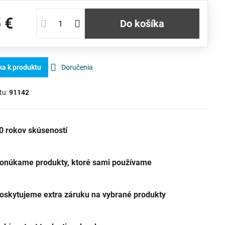
 €
Do košíka
ka k produktu
Doručenia
tu:
91142
0 rokov skúseností
onúkame produkty, ktoré sami používame
oskytujeme extra záruku na vybrané produkty