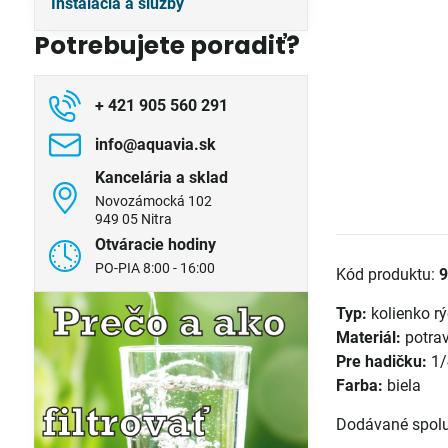
Inštalácia a služby
Potrebujete poradiť?
+ 421 905 560 291
info​@aquavia​.sk
Kancelária a sklad
Novozámocká 102
949 05 Nitra
Otváracie hodiny
PO-PIA 8:00 - 16:00
Kód produktu:
Typ:
kolienko rý
Materiál:
potrav
Pre hadičku:
1/
Farba:
biela
Dodávané spolu