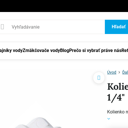
1
Hľadať
ajníky vody
Zmäkčovače vody
Blog
Prečo si vybrať práve nás
Re
Úvod
Ďal
Koli
1/4"
Kolienko n