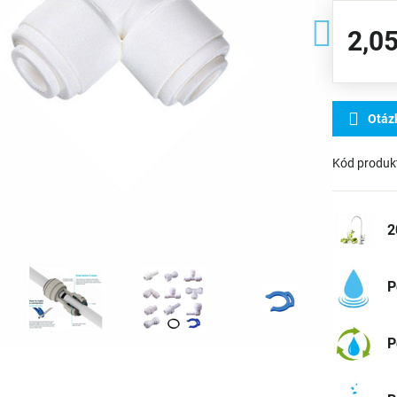
2,05
Otáz
Kód produk
2
P
P