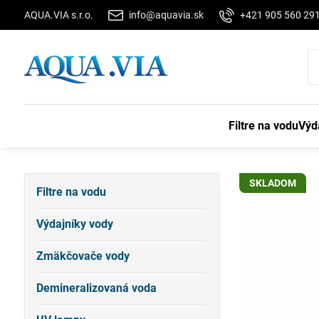
AQUA.VIA s.r.o.
info@aquavia.sk
+421 905 560 29
Filtre na vodu
Výd
SKLADOM
Filtre na vodu
Výdajníky vody
Zmäkčovače vody
Demineralizovaná voda