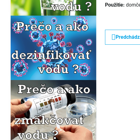
Použitie:
domček 
Predchádz