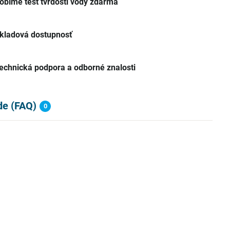
obíme test tvrdosti vody zdarma
kladová dostupnosť
echnická podpora a odborné znalosti
de (FAQ)
0