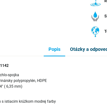
R
S
T
Popis
Otázky a odpove
91142
chlo-spojka
inársky polypropylén, HDPE
4" ( 6,35 mm)
 s istiacim krúžkom modrej farby