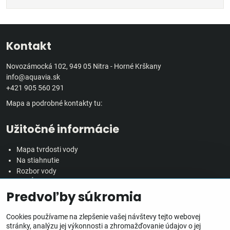
Kontakt
Novozámocká 102, 949 05 Nitra - Horné Krškany
info@aquavia.sk
+421 905 560 291
Mapa a podrobné kontakty tu:
Užitočné informácie
Mapa tvrdosti vody
Na stiahnutie
Rozbor vody
Predĺžená záručná doba
Predvoľby súkromia
Veľkoobchodná spolupráca
Všetko o nákupe
Cookies používame na zlepšenie vašej návštevy tejto webovej
stránky, analýzu jej výkonnosti a zhromažďovanie údajov o jej