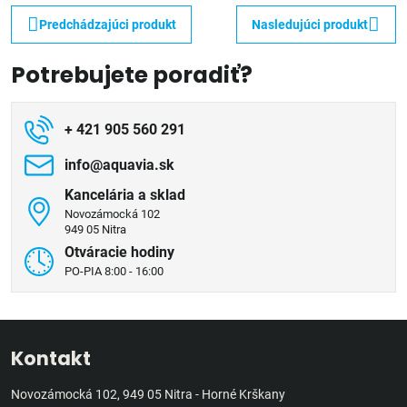
Predchádzajúci produkt
Nasledujúci produkt
Potrebujete poradiť?
+ 421 905 560 291
info​@aquavia​.sk
Kancelária a sklad
Novozámocká 102
949 05 Nitra
Otváracie hodiny
PO-PIA 8:00 - 16:00
Kontakt
Novozámocká 102, 949 05 Nitra - Horné Krškany