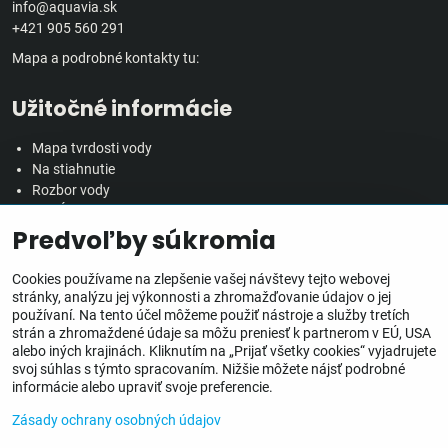
info@aquavia.sk
+421 905 560 291
Mapa a podrobné kontakty tu:
Užitočné informácie
Mapa tvrdosti vody
Na stiahnutie
Rozbor vody
Predĺžená záručná doba
Predvoľby súkromia
Veľkoobchodná spolupráca
Všetko o nákupe
Cookies používame na zlepšenie vašej návštevy tejto webovej
stránky, analýzu jej výkonnosti a zhromažďovanie údajov o jej
používaní. Na tento účel môžeme použiť nástroje a služby tretích
Obchodné podmienky
strán a zhromaždené údaje sa môžu preniesť k partnerom v EÚ, USA
Ochrana osobných údajov
alebo iných krajinách. Kliknutím na „Prijať všetky cookies“ vyjadrujete
Reklamačný poriadok
svoj súhlas s týmto spracovaním. Nižšie môžete nájsť podrobné
Doprava, doručenie a poplatky
informácie alebo upraviť svoje preferencie.
Inštalácia zariadení
Zásady ochrany osobných údajov