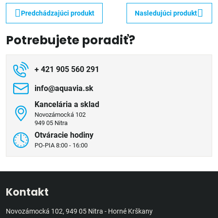
Predchádzajúci produkt
Nasledujúci produkt
Potrebujete poradiť?
+ 421 905 560 291
info​@aquavia​.sk
Kancelária a sklad
Novozámocká 102
949 05 Nitra
Otváracie hodiny
PO-PIA 8:00 - 16:00
Kontakt
Novozámocká 102, 949 05 Nitra - Horné Krškany