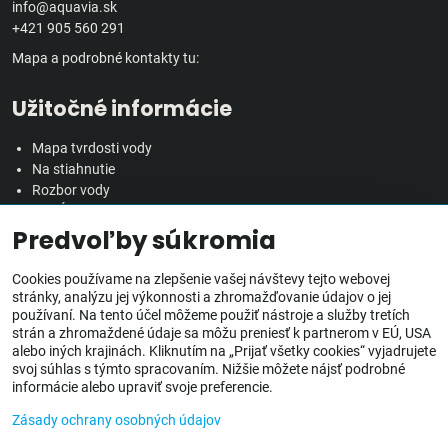
info@aquavia.sk
+421 905 560 291
Mapa a podrobné kontakty tu:
Užitočné informácie
Mapa tvrdosti vody
Na stiahnutie
Rozbor vody
Predĺžená záručná doba
Predvoľby súkromia
Veľkoobchodná spolupráca
Všetko o nákupe
Cookies používame na zlepšenie vašej návštevy tejto webovej
stránky, analýzu jej výkonnosti a zhromažďovanie údajov o jej
používaní. Na tento účel môžeme použiť nástroje a služby tretích
Obchodné podmienky
strán a zhromaždené údaje sa môžu preniesť k partnerom v EÚ, USA
Ochrana osobných údajov
alebo iných krajinách. Kliknutím na „Prijať všetky cookies“ vyjadrujete
Reklamačný poriadok
svoj súhlas s týmto spracovaním. Nižšie môžete nájsť podrobné
Doprava, doručenie a poplatky
informácie alebo upraviť svoje preferencie.
Inštalácia zariadení
Zásady ochrany osobných údajov