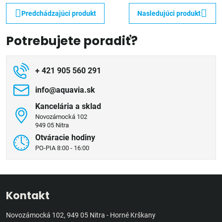
Predchádzajúci produkt
Nasledujúci produkt
Potrebujete poradiť?
+ 421 905 560 291
info​@aquavia​.sk
Kancelária a sklad
Novozámocká 102
949 05 Nitra
Otváracie hodiny
PO-PIA 8:00 - 16:00
Kontakt
Novozámocká 102, 949 05 Nitra - Horné Krškany