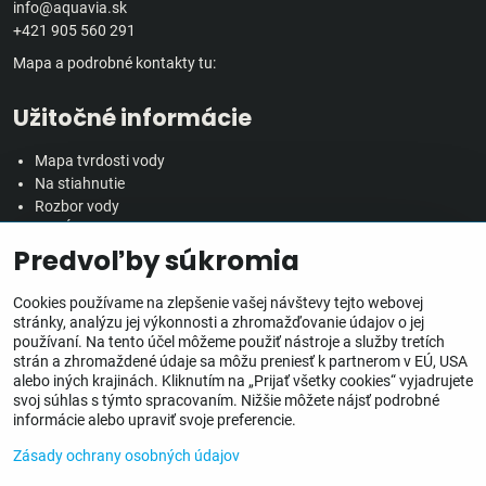
info@aquavia.sk
+421 905 560 291
Mapa a podrobné kontakty tu:
Užitočné informácie
Mapa tvrdosti vody
Na stiahnutie
Rozbor vody
Predĺžená záručná doba
Predvoľby súkromia
Veľkoobchodná spolupráca
Všetko o nákupe
Cookies používame na zlepšenie vašej návštevy tejto webovej
stránky, analýzu jej výkonnosti a zhromažďovanie údajov o jej
používaní. Na tento účel môžeme použiť nástroje a služby tretích
Obchodné podmienky
strán a zhromaždené údaje sa môžu preniesť k partnerom v EÚ, USA
Ochrana osobných údajov
alebo iných krajinách. Kliknutím na „Prijať všetky cookies“ vyjadrujete
Reklamačný poriadok
svoj súhlas s týmto spracovaním. Nižšie môžete nájsť podrobné
Doprava, doručenie a poplatky
informácie alebo upraviť svoje preferencie.
Inštalácia zariadení
Zásady ochrany osobných údajov