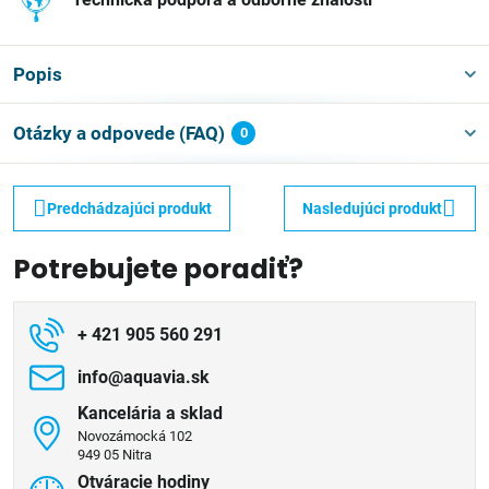
Popis
Otázky a odpovede (FAQ)
0
Predchádzajúci produkt
Nasledujúci produkt
Potrebujete poradiť?
+ 421 905 560 291
info​@aquavia​.sk
Kancelária a sklad
Novozámocká 102
949 05 Nitra
Otváracie hodiny