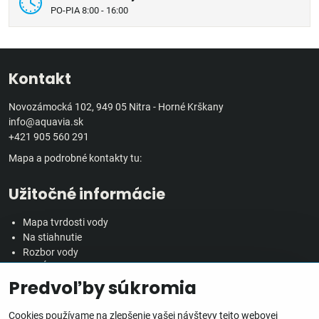
PO-PIA 8:00 - 16:00
Kontakt
Novozámocká 102, 949 05 Nitra - Horné Krškany
info@aquavia.sk
+421 905 560 291
Mapa a podrobné kontakty tu:
Užitočné informácie
Mapa tvrdosti vody
Na stiahnutie
Rozbor vody
Predĺžená záručná doba
Predvoľby súkromia
Veľkoobchodná spolupráca
Všetko o nákupe
Cookies používame na zlepšenie vašej návštevy tejto webovej