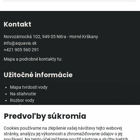
Kontakt
Novozámocká 102, 949 05 Nitra - Horné Krškany
info@aquavia.sk
+421 905 560 291
Mapa a podrobné kontakty tu:
Užitočné informácie
Mapa tvrdosti vody
Na stiahnutie
Rozbor vody
Predĺžená záručná doba
Predvoľby súkromia
Veľkoobchodná spolupráca
Všetko o nákupe
Cookies používame na zlepšenie vašej návštevy tejto webovej
stránky, analýzu jej výkonnosti a zhromažďovanie údajov o jej
používaní. Na tento účel môžeme použiť nástroje a služby tretích