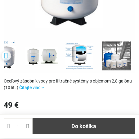
Oceľový zásobník vody pre filtračné systémy s objemom 2,8 galónu
(10 lit. )
Čítajte viac
49 €
Do košíka