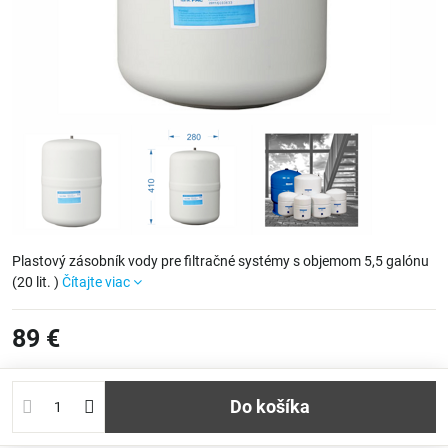
Plastový zásobník vody pre filtračné systémy s objemom 5,5 galónu
(20 lit. )
Čítajte viac
89 €
Do košíka