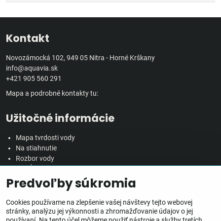
Kontakt
Novozámocká 102, 949 05 Nitra - Horné Krškany
info@aquavia.sk
+421 905 560 291
Mapa a podrobné kontakty tu:
Užitočné informácie
Mapa tvrdosti vody
Na stiahnutie
Rozbor vody
Predĺžená záručná doba
Predvoľby súkromia
Veľkoobchodná spolupráca
Všetko o nákupe
Cookies používame na zlepšenie vašej návštevy tejto webovej
stránky, analýzu jej výkonnosti a zhromažďovanie údajov o jej
používaní. Na tento účel môžeme použiť nástroje a služby tretích