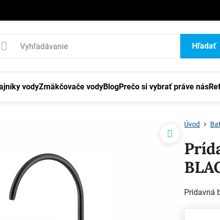
1
Hľadať
ajníky vody
Zmäkčovače vody
Blog
Prečo si vybrať práve nás
Re
Úvod
Bat
Príd
BLA
Prídavná 