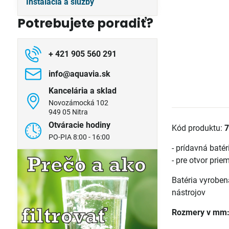
Inštalácia a služby
Potrebujete poradiť?
+ 421 905 560 291
info​@aquavia​.sk
Kancelária a sklad
Novozámocká 102
949 05 Nitra
Otváracie hodiny
Kód produktu:
PO-PIA 8:00 - 16:00
- prídavná batér
- pre otvor pri
Batéria vyroben
nástrojov
Rozmery v mm