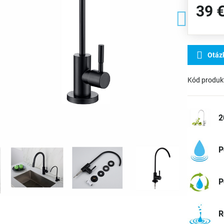
39 
Otáz
Kód produk
2
P
P
R