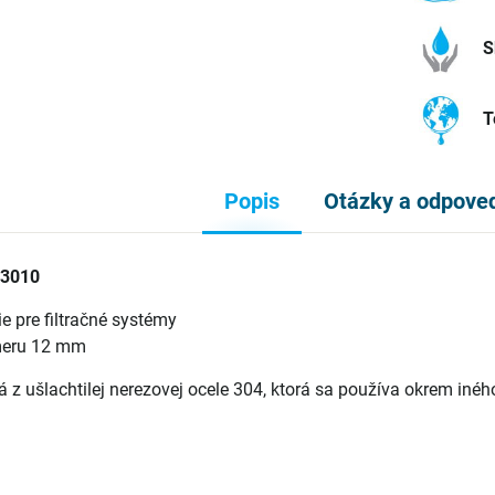
S
T
Popis
Otázky a odpove
73010
ie pre filtračné systémy
emeru 12 mm
á z ušlachtilej nerezovej ocele 304, ktorá sa používa okrem inéh
: