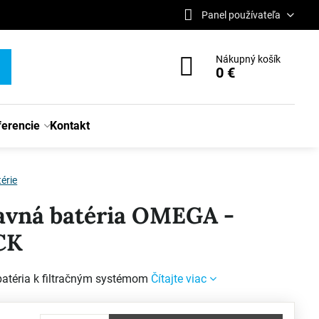
Panel používateľa
Nákupný košík
0 €
ferencie
Kontakt
érie
avná batéria OMEGA -
CK
batéria k filtračným systémom
Čítajte viac