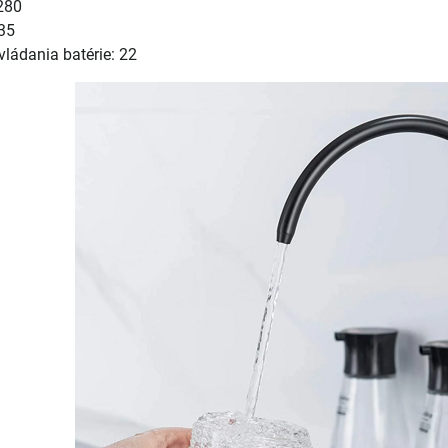
280
135
vládania batérie: 22