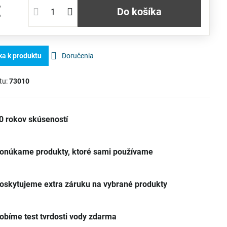
€
Do košíka
ka k produktu
Doručenia
tu:
73010
0 rokov skúseností
onúkame produkty, ktoré sami používame
oskytujeme extra záruku na vybrané produkty
obíme test tvrdosti vody zdarma