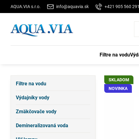
AQUA.VIA s.r.o.
info@aquavia.sk
+421 905 560 29
Filtre na vodu
Výd
SKLADOM
Filtre na vodu
NOVINKA
Výdajníky vody
Zmäkčovače vody
Demineralizovaná voda