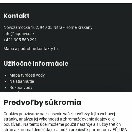
Kontakt
Novozámocká 102, 949 05 Nitra - Horné Krškany
info@aquavia.sk
+421 905 560 291
Mapa a podrobné kontakty tu:
Užitočné informácie
Mapa tvrdosti vody
Na stiahnutie
Rozbor vody
Predĺžená záručná doba
Predvoľby súkromia
Veľkoobchodná spolupráca
Všetko o nákupe
Cookies používame na zlepšenie vašej návštevy tejto webovej
stránky, analýzu jej výkonnosti a zhromažďovanie údajov o jej
používaní. Na tento účel môžeme použiť nástroje a služby tretích
Obchodné podmienky
strán a zhromaždené údaje sa môžu preniesť k partnerom v EÚ, USA