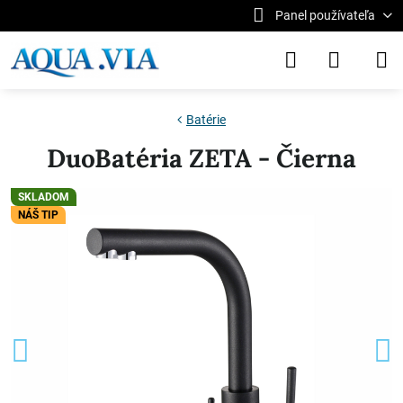
Panel používateľa
Batérie
DuoBatéria ZETA - Čierna
SKLADOM
NÁŠ TIP