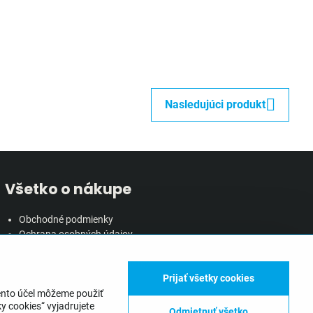
Nasledujúci produkt
Všetko o nákupe
Obchodné podmienky
Ochrana osobných údajov
Reklamačný poriadok
Doprava, doručenie a poplatky
Inštalácia zariadení
Prijať všetky cookies
tento účel môžeme použiť
y cookies“ vyjadrujete
Odmietnuť všetko