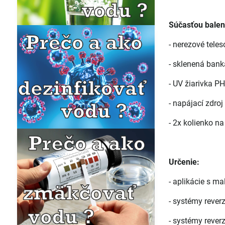
Súčasťou baleni
- nerezové tele
- sklenená bank
- UV žiarivka 
- napájací zdroj
- 2x kolienko na
Určenie:
- aplikácie s m
- systémy reve
- systémy reve