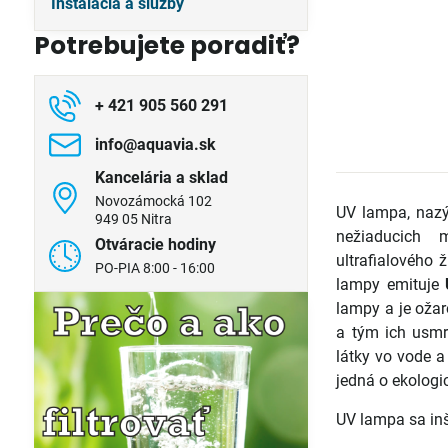
Inštalácia a služby
Potrebujete poradiť?
+ 421 905 560 291
info​@aquavia​.sk
Kancelária a sklad
Novozámocká 102
UV lampa, naz
949 05 Nitra
nežiaducich 
Otváracie hodiny
ultrafialového 
PO-PIA 8:00 - 16:00
lampy emituje
lampy a je oža
a tým ich usmr
látky vo vode a
jedná o ekologi
UV lampa sa inš