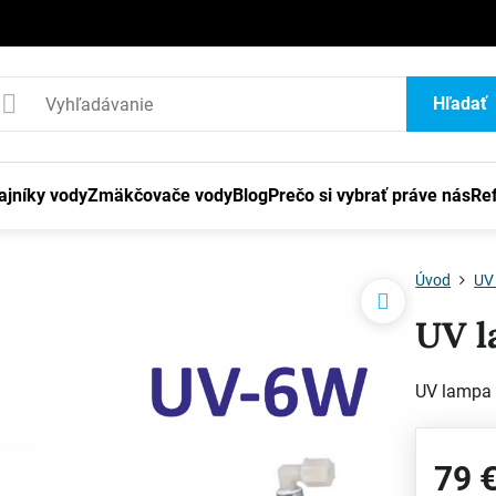
1
Hľadať
ajníky vody
Zmäkčovače vody
Blog
Prečo si vybrať práve nás
Re
Úvod
UV
UV 
UV lampa 
79 