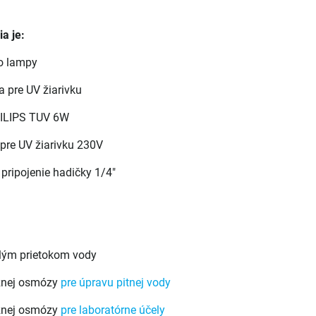
a je:
so lampy
a pre UV žiarivku
PHILIPS TUV 6W
 pre UV žiarivku 230V
 pripojenie hadičky 1/4"
alým prietokom vody
rznej osmózy
pre úpravu pitnej vody
rznej osmózy
pre laboratórne účely