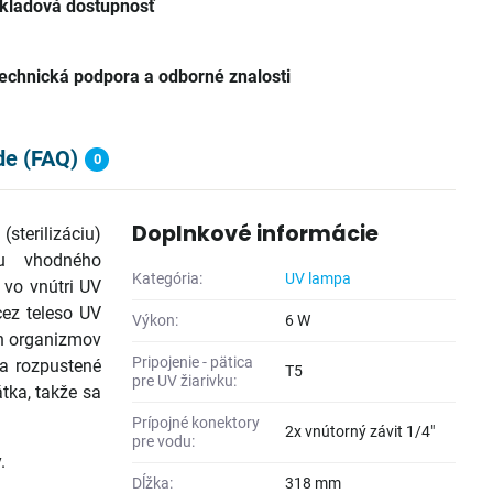
kladová dostupnosť
echnická podpora a odborné znalosti
de (FAQ)
0
Doplnkové informácie
(sterilizáciu)
ou vhodného
Kategória:
UV lampa
i vo vnútri UV
cez teleso UV
Výkon:
6 W
h organizmov
Pripojenie - pätica
a rozpustené
T5
pre UV žiarivku:
tka, takže sa
Prípojné konektory
2x vnútorný závit 1/4"
pre vodu:
.
Dĺžka:
318 mm