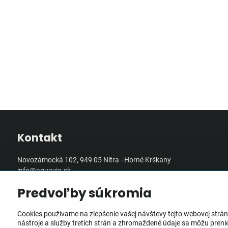
Kontakt
Novozámocká 102, 949 05 Nitra - Horné Krškany
info@aquavia.sk
+421 905 560 291
Predvoľby súkromia
Mapa a podrobné kontakty tu:
Cookies používame na zlepšenie vašej návštevy tejto webovej strán
nástroje a služby tretích strán a zhromaždené údaje sa môžu prenies