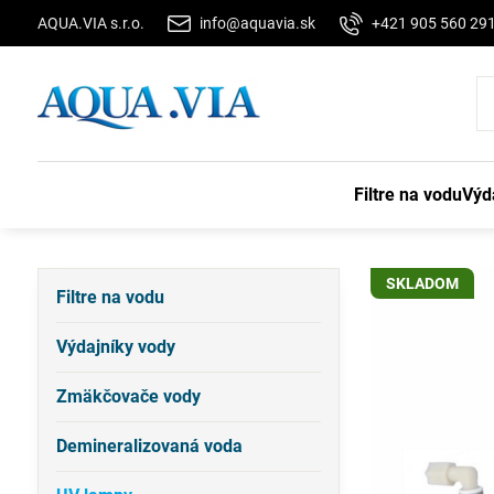
AQUA.VIA s.r.o.
info@aquavia.sk
+421 905 560 29
Filtre na vodu
Výd
SKLADOM
Filtre na vodu
Výdajníky vody
Zmäkčovače vody
Demineralizovaná voda