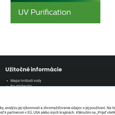
Užitočné informácie
Mapa tvrdosti vody
Na stiahnutie
Rozbor vody
Predĺžená záručná doba
Veľkoobchodná spolupráca
ky, analýzu jej výkonnosti a zhromažďovanie údajov o jej používaní. Na 
ť k partnerom v EÚ, USA alebo iných krajinách. Kliknutím na „Prijať všetk