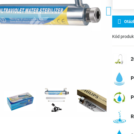
Otáz
Kód produk
2
P
P
R