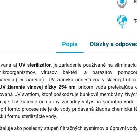
S
T
Popis
Otázky a odpove
ývaná aj
UV sterilizátor
, je zariadenie používané na elimináciu 
mikroorganizmov, vírusov, baktérii a parazitov pomoc
žiarenia (UV žiarenie). UV žiarivka umiestnená v sklenej trubic
UV žiarenie vlnovej dĺžky 254 nm
,
pričom voda pretekajúca 
rovaná UV svetlom, ktoré poškodzuje bunkové membrány živýc
cuje. UV žiarenie nemá iný zásadný vplyv na samotnú vodu 
 pri tomto procese nie je do vody pridávaná žiadna chemická lá
ckú formu sterilizácie vody.
taluje ako posledný stupeň filtračných systémov a úpravní vody