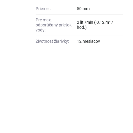
Priemer:
50 mm
Pre max.
2 lit./min ( 0,12 m³ /
odporúčaný prietok
hod.)
vody:
Životnosť žiarivky:
12 mesiacov