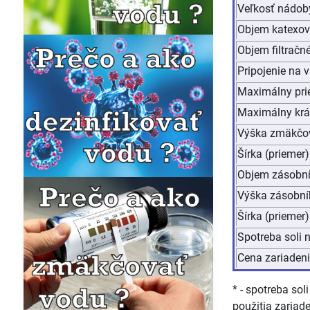
Veľkosť nádoby
Objem katexove
Objem filtračné
Pripojenie na 
Maximálny pri
Maximálny k
Výška zmäkčo
Šírka (prieme
Objem zásobníku
Výška zásobní
Šírka (priemer
Spotreba soli n
Cena zariaden
* - spotreba so
použitia zariade