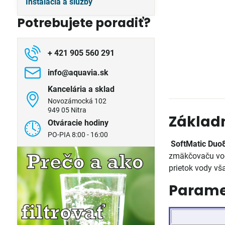
Inštalácia a služby
Potrebujete poradiť?
+ 421 905 560 291
info​@aquavia​.sk
Kancelária a sklad
Novozámocká 102
949 05 Nitra
Základn
Otváracie hodiny
PO-PIA 8:00 - 16:00
SoftMatic Duo
zmäkčovaču vod
prietok vody vš
Parame