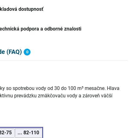
kladová dostupnosť
echnická podpora a odborné znalosti
de (FAQ)
0
zky so spotrebou vody od 30 do 100 m³ mesačne. Hlava
ektívnu prevádzku zmäkčovaču vody a zároveň väčší
 82-75
... 82-110