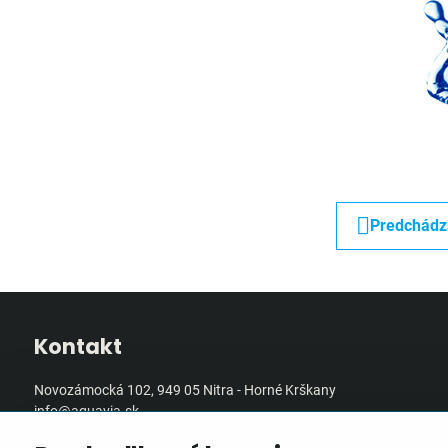
Predchádz
Kontakt
Novozámocká 102, 949 05 Nitra - Horné Krškany
info@aquavia.sk
+421 905 560 291