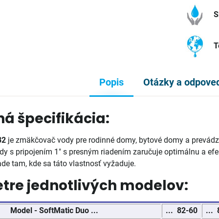
S
T
Popis
Otázky a odpove
á špecifikácia:
82
je zmäkčovač vody pre rodinné domy, bytové domy a prevád
y s pripojením 1" s presným riadením zaručuje optimálnu a ef
ade tam, kde sa táto vlastnosť vyžaduje.
tre jednotlivých modelov:
Model - SoftMatic Duo ...
... 82-60
...