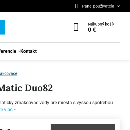
Panel používateľa
Nákupný košík
0 €
ferencie
Kontakt
äkčovače
Matic Duo82
atický zmäkčovač vody pre miesta s vyššou spotrebou
te viac