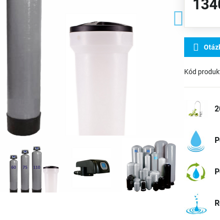
134
Otáz
Kód produk
2
P
P
R