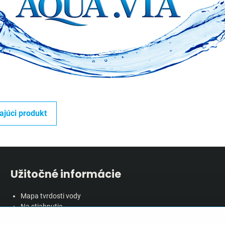
ajúci produkt
Užitočné informácie
Mapa tvrdosti vody
Na stiahnutie
Rozbor vody