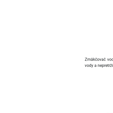
Zmäkčovač vody
vody a nepretrž