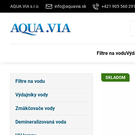
AQUA.VIA s.r.o.
info@aquavia.sk
+421 905 560 29
Filtre na vodu
Výd
SKLADOM
Filtre na vodu
Výdajníky vody
Zmäkčovače vody
Demineralizovaná voda