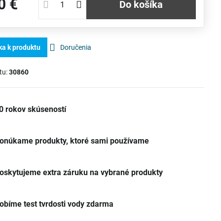
0 €
Do košíka
ka k produktu
Doručenia
tu:
30860
0 rokov skúseností
onúkame produkty, ktoré sami používame
oskytujeme extra záruku na vybrané produkty
obíme test tvrdosti vody zdarma