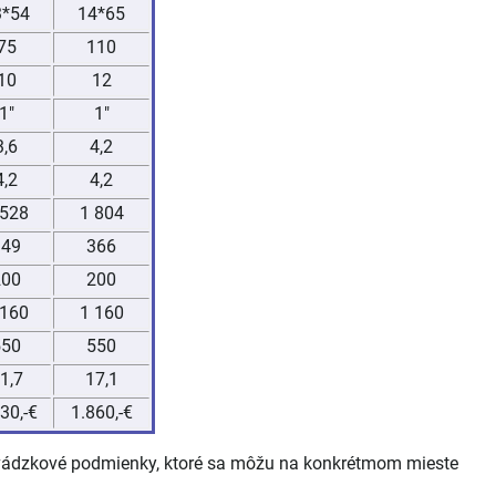
3*54
14*65
75
110
10
12
1"
1"
3,6
4,2
4,2
4,2
 528
1 804
349
366
200
200
 160
1 160
550
550
1,7
17,1
30,-€
1.860,-€
 prevádzkové podmienky, ktoré sa môžu na konkrétmom mieste