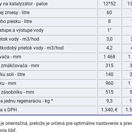
 na katalyzátor - palce
12*52
1
j zmesy - litre
60
ho piesku - litre
8
vstupe a výstupe vody
1"
etok vody - m3/hod
3,0
rátkodobý prietok vody - m3/hod
4,2
vača - mm
1 468
1
r) zmäkčovača - mm
315
 soli - litre
140
ku - mm
960
1
) zásobníku - mm
515
a jednu regenaráciu - kg *
9,3
1
ia s DPH
1.340,-€
1.5
li je orientačná, pretože je určená pre optimálne nastavenie a
nia líšiť.