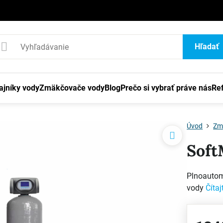
1
Hľadať
ajníky vody
Zmäkčovače vody
Blog
Prečo si vybrať práve nás
Re
Úvod
Zm
Soft
Plnoautom
vody
Čítaj