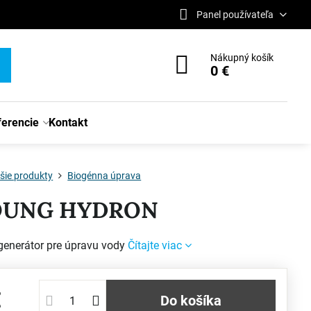
Panel používateľa
Nákupný košík
0 €
ferencie
Kontakt
šie produkty
Biogénna úprava
OUNG HYDRON
generátor pre úpravu vody
Čítajte viac
€
Do košíka