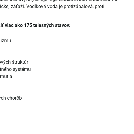
ickej záťaži. Vodíková voda je protizápalová, proti
ť viac ako 175 telesných stavov:
nizmu
vých štruktúr
itného systému
rnutia
ných chorôb