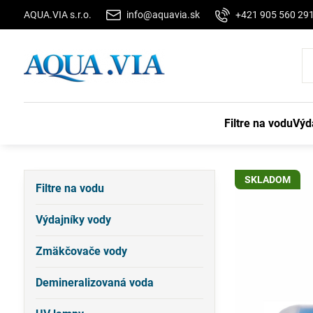
AQUA.VIA s.r.o.
info@aquavia.sk
+421 905 560 29
Filtre na vodu
Výd
SKLADOM
Filtre na vodu
Výdajníky vody
Zmäkčovače vody
Demineralizovaná voda