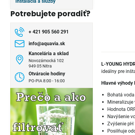
Inštalácia a služby
Potrebujete poradiť?
+ 421 905 560 291
info​@aquavia​.sk
Kancelária a sklad
Novozámocká 102
L-YOUNG HYD
949 05 Nitra
ideálny pre inš
Otváracie hodiny
PO-PIA 8:00 - 16:00
Hlavné výhod
Bohatá voda n
Mineralizuje 
Hodnota OR
Navýšenie v
Zvýšenie pH 
Posilňuje od