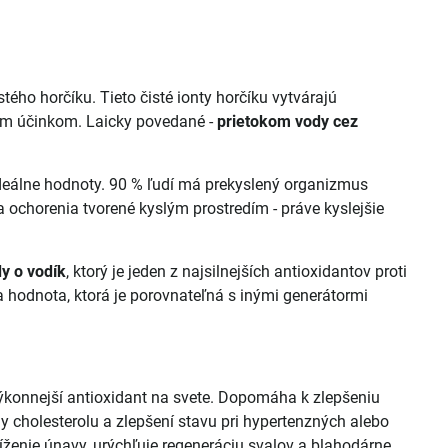
ého horčíku. Tieto čisté ionty horčíku vytvárajú
ým účinkom. Laicky povedané -
prietokom vody cez
deálne hodnoty. 90 % ľudí má prekyslený organizmus
 ochorenia tvorené kyslým prostredím - práve kyslejšie
y o vodík
, ktorý je jeden z najsilnejších antioxidantov proti
ca hodnota, ktorá je porovnateľná s inými generátormi
konnejší antioxidant na svete. Dopomáha k zlepšeniu
ny cholesterolu a zlepšení stavu pri hypertenzných alebo
íženie únavy, urýchľuje regeneráciu svalov a blahodárne