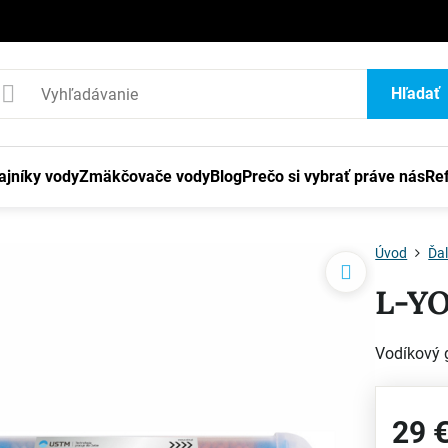
1
Hľadať
ajníky vody
Zmäkčovače vody
Blog
Prečo si vybrať práve nás
Re
Úvod
Ďal
L-Y
Vodíkový 
29 