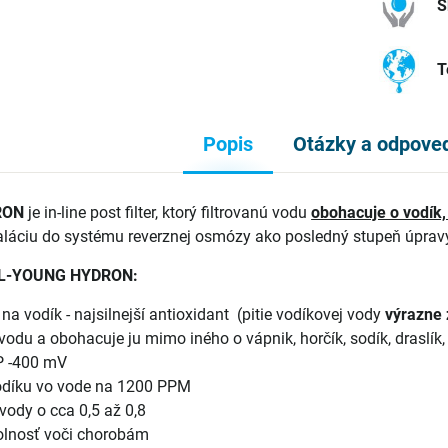
S
T
Popis
Otázky a odpove
RON
je in-line post filter, ktorý filtrovanú vodu
obohacuje o vodík
taláciu do systému reverznej osmózy ako posledný stupeň úpravy v
y L-YOUNG HYDRON:
a vodík - najsilnejší antioxidant (pitie vodíkovej vody
výrazne 
vodu a obohacuje ju mimo iného o vápnik, horčík, sodík, draslík,
P -400 mV
odíku vo vode na 1200 PPM
vody o cca 0,5 až 0,8
olnosť voči chorobám