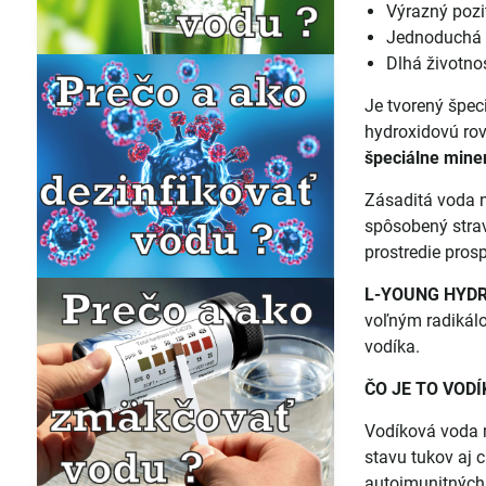
Výrazný pozi
Jednoduchá 
Dlhá životno
Je tvorený špec
hydroxidovú ro
špeciálne miner
Zásaditá voda n
spôsobený strav
prostredie pros
L-YOUNG HYD
voľným radiká
vodíka.
ČO JE TO VOD
Vodíková voda 
stavu tukov aj c
autoimunitných 