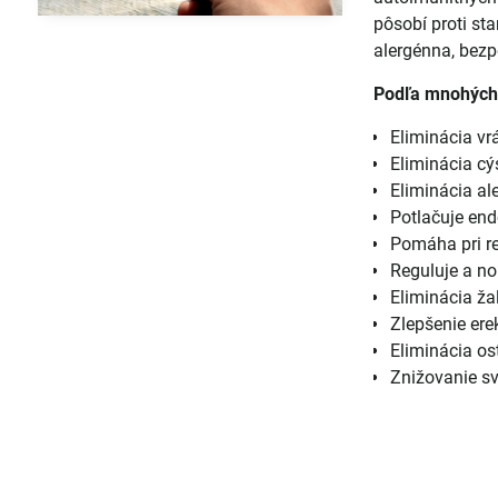
pôsobí proti sta
alergénna, bezp
Podľa mnohých 
Eliminácia vr
Eliminácia cý
Eliminácia ale
Potlačuje end
Pomáha pri re
Reguluje a n
Eliminácia ž
Zlepšenie ere
Eliminácia o
Znižovanie s