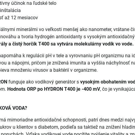
tívny účinok na ľudské telo
inštalácia
sť až 12 mesiacov
iálnymi minerálmi vo veľkosti menšej ako nanometer, vrátane čist
vnováhu a tvoria hydrogén antioxidanty s vysokým antioxidačn
ály a čistý horčík T400 sa vytvára molekulárny vodík vo vode.
apomáha k regulácii pH v tele a vyrovnaniu pH organizmu na i
ou a nápojmi, pričom je znížená imunita a vyššia náchylnosť na
pieva množeniu vírusov a baktérií v organizme.
RON
funguje ako vodíkový generátor s
vysokým obohatením vod
lom.
Hodnota ORP po HYDRON T400 je -400 mV
, čo je vynikajú
ÍKOVÁ VODA?
má mimoriadne antioxidačné schopnosti, patrí dnes medzi najvý
ukrov u klientov s diabetom, podieľa sa taktiež na znížení hladi
poruchách. Vďaka vodíkovej vode pocítite zvýšenie vitality a zn