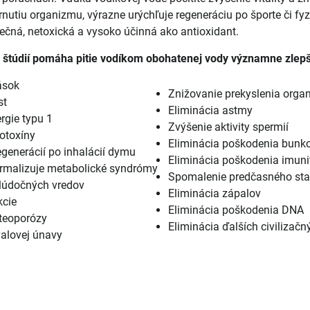
rnutiu organizmu, výrazne urýchľuje regeneráciu po športe či fyz
ečná, netoxická a vysoko účinná ako antioxidant.
štúdií pomáha pitie vodíkom obohatenej vody významne zlepši
ások
Znižovanie prekyslenia orga
st
Eliminácia astmy
rgie typu 1
Zvýšenie aktivity spermií
otoxíny
Eliminácia poškodenia bunko
generácií po inhalácií dymu
Eliminácia poškodenia imun
ormalizuje metabolické syndrómy
Spomalenie predčasného sta
alúdočných vredov
Eliminácia zápalov
kcie
Eliminácia poškodenia DNA
steoporózy
Eliminácia ďalších civilizač
valovej únavy