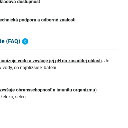
kladová dostupnosť
echnická podpora a odborné znalosti
de (FAQ)
0
,
ionizuje vodu a zvyšuje jej pH do zásaditej oblasti
.
Je
ody, čo najbližšie k batérii.
zvyšuje obranyschopnosť a imunitu organizmu
)
 železo, selén