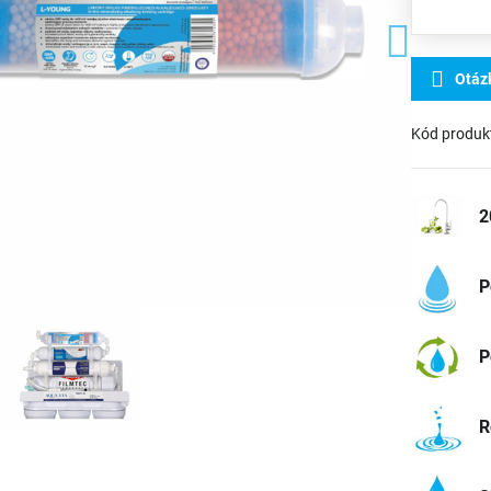
Otáz
Kód produk
2
P
P
R