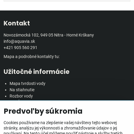
Kontakt
Novozámocká 102, 949 05 Nitra - Horné Krškany
info@aquavia.sk
+421 905 560 291
Mapa a podrobné kontakty tu:
Užitočné informácie
Mapa tvrdosti vody
Na stiahnutie
Rozbor vody
Predĺžená záručná doba
Predvoľby súkromia
Veľkoobchodná spolupráca
Všetko o nákupe
Cookies používame na zlepšenie vašej návštevy tejto webovej
stránky, analýzu jej výkonnosti a zhromažďovanie údajov o jej
používaní. Na tento účel môžeme použiť nástroje a služby tretích