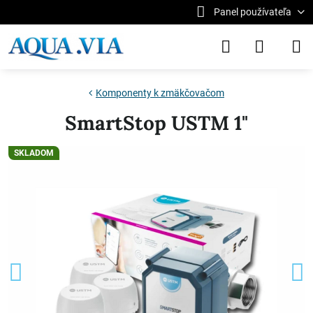
Panel používateľa
Komponenty k zmäkčovačom
SmartStop USTM 1"
SKLADOM