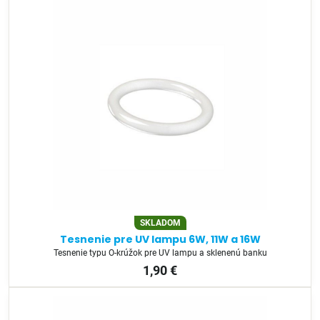
SKLADOM
Tesnenie pre UV lampu 6W, 11W a 16W
Tesnenie typu O-krúžok pre UV lampu a sklenenú banku
1,90 €