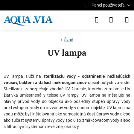
Panel používateľa
Úvod
UV lampa
UV lampa slúži na
sterilizáciu vody - odstránenie nežiadúcich
vírusov, baktérií a ďalších mikroorganizmov
obsiahnutých vo vode.
Sterilizáciu zabezpečuje vhodné UV žiarenie, ktorého zdrojom je UV
žiarivka umiestnená v telese UV lampy. UV lampa sa inštaluje na
hlavný prívod vody do objedku ako posledný stupeň úpravy vody
pred vstupom vody do rozvodov vody v danom objekte. UV lapma na
vodu môže byť inštalovaná ako samostatná časť úpravy vody alebo
ako súčasť systému úpravy vody spolu so zmäkčovačom vody alebo
s filtračným systémom reverznej osmózy.