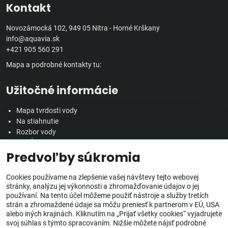
Kontakt
Novozámocká 102, 949 05 Nitra - Horné Krškany
info@aquavia.sk
+421 905 560 291
Mapa a podrobné kontakty tu:
Užitočné informácie
Mapa tvrdosti vody
Na stiahnutie
Rozbor vody
Predĺžená záručná doba
Predvoľby súkromia
Veľkoobchodná spolupráca
Všetko o nákupe
Cookies používame na zlepšenie vašej návštevy tejto webovej
stránky, analýzu jej výkonnosti a zhromažďovanie údajov o jej
používaní. Na tento účel môžeme použiť nástroje a služby tretích
Obchodné podmienky
strán a zhromaždené údaje sa môžu preniesť k partnerom v EÚ, USA
Ochrana osobných údajov
alebo iných krajinách. Kliknutím na „Prijať všetky cookies“ vyjadrujete
Reklamačný poriadok
svoj súhlas s týmto spracovaním. Nižšie môžete nájsť podrobné