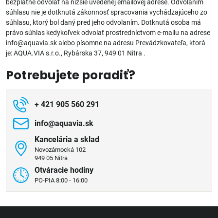
bezplatne odvolať na nižšie uvedenej emailovej adrese. Odvolaním
súhlasu nie je dotknutá zákonnosť spracovania vychádzajúceho zo
súhlasu, ktorý bol daný pred jeho odvolaním. Dotknutá osoba má
právo súhlas kedykoľvek odvolať prostredníctvom e-mailu na adrese
info@aquavia.sk alebo písomne na adresu Prevádzkovateľa, ktorá
je: AQUA.VIA s.r.o., Rybárska 37, 949 01 Nitra .
Potrebujete poradiť?
+ 421 905 560 291
info​@aquavia​.sk
Kancelária a sklad
Novozámocká 102
949 05 Nitra
Otváracie hodiny
PO-PIA 8:00 - 16:00