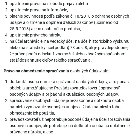
uplatnenie práva na slobodu prejavu alebo
uplatnenie práva na informácie,
plnenie povinností podľa zákona č. 18/2018 o ochrane osobných
údajov a o zmene a doplnení ďalších zákonov (účinného od
25.5.2018) alebo osobitného predpisu,
uplatnenie právneho nároku
na účel archivácie, na vedecký účel, na účel historického výskumu
alebo na štatistický účel podľa § 78 ods. 8, ak je pravdepodobné,
že právo podľa odseku 1 znemožní alebo závažným spôsobom
sťaží dosiahnutie cieľov takého spracúvania.
Právo na obmedzenie spracúvania
osobných údajov ak:
dotknutá osoba namieta správnosť osobných údajov, a to počas
obdobia umožňujúceho Prevádzkovateľovi overiť správnosť
osobných údajov a prípadnú aktualizáciu osobných údajov,
spracúvanie osobných údajov je nezákonné a dotknutá osoba
namieta vymazanie osobných údajov a žiada namiesto toho
obmedzenie ich použitia,
prevádzkovateľ už nepotrebuje osobné údaje na účel spracúvania
osobných údajov, ale potrebuje ich dotknutá osoba na uplatnenie
právneho nároku, alebo