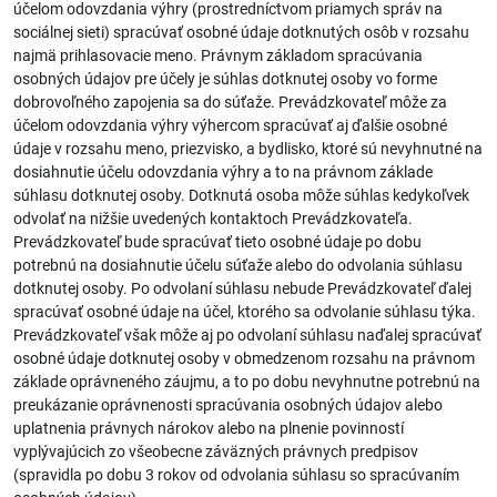
účelom odovzdania výhry (prostredníctvom priamych správ na
sociálnej sieti) spracúvať osobné údaje dotknutých osôb v rozsahu
najmä prihlasovacie meno. Právnym základom spracúvania
osobných údajov pre účely je súhlas dotknutej osoby vo forme
dobrovoľného zapojenia sa do súťaže. Prevádzkovateľ môže za
účelom odovzdania výhry výhercom spracúvať aj ďalšie osobné
údaje v rozsahu meno, priezvisko, a bydlisko, ktoré sú nevyhnutné na
dosiahnutie účelu odovzdania výhry a to na právnom základe
súhlasu dotknutej osoby. Dotknutá osoba môže súhlas kedykoľvek
odvolať na nižšie uvedených kontaktoch Prevádzkovateľa.
Prevádzkovateľ bude spracúvať tieto osobné údaje po dobu
potrebnú na dosiahnutie účelu súťaže alebo do odvolania súhlasu
dotknutej osoby. Po odvolaní súhlasu nebude Prevádzkovateľ ďalej
spracúvať osobné údaje na účel, ktorého sa odvolanie súhlasu týka.
Prevádzkovateľ však môže aj po odvolaní súhlasu naďalej spracúvať
osobné údaje dotknutej osoby v obmedzenom rozsahu na právnom
základe oprávneného záujmu, a to po dobu nevyhnutne potrebnú na
preukázanie oprávnenosti spracúvania osobných údajov alebo
uplatnenia právnych nárokov alebo na plnenie povinností
vyplývajúcich zo všeobecne záväzných právnych predpisov
(spravidla po dobu 3 rokov od odvolania súhlasu so spracúvaním