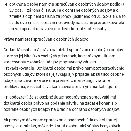
dotknutá osoba namieta spracúvanie osobných údajov podľa §
27 ods. 1 zákona č. 18/2018 o ochrane osobných údajov a o
zmene a doplnení ďalších zákonov (účinného od 25.5.2018), a to
až do overenia, či oprávnené dôvody na strane prevádzkovateľa
prevažujú nad oprávnenými dôvodmi dotknutej osoby.
Právo namietať
spracúvanie osobných údajov:
Dotknutá osoba má právo namietať spracúvanie osobných údajov,
ktoré sa jej týkajú vo všetkých prípadoch, kde právnym titulom
spracovania osobných údajov je oprávnený záujem
Prevádzkovateľa. Dotknutá osoba má právo namietať spracúvanie
osobných údajov, ktoré sa jej týkajú aj v prípade, ak sú tieto osobné
údaje spracúvané za účelom priameho marketingu vrátane
profilovania, v rozsahu, v akom súvisí s priamym marketingom.
Pri podozrení, že sa osobné údaje neoprávnene spracúvajú má
dotknutá osoba právo na podanie návrhu na začatie konania o
ochrane osobných údajov na Úrad na ochranu osobných údajov.
Ak právnym dôvodom spracovania osobných údajov dotknutej
osoby je jej súhlas, môže dotknutá osoba taký súhlas kedykoľvek