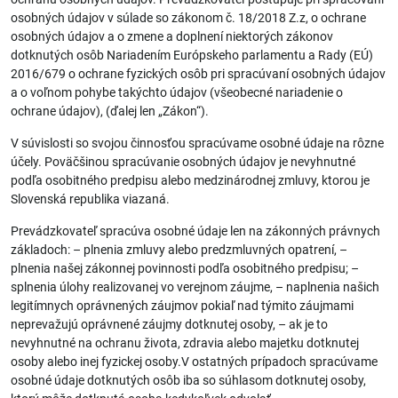
osobných údajov v súlade so zákonom č. 18/2018 Z.z, o ochrane
osobných údajov a o zmene a doplnení niektorých zákonov
dotknutých osôb Nariadením Európskeho parlamentu a Rady (EÚ)
2016/679 o ochrane fyzických osôb pri spracúvaní osobných údajov
a o voľnom pohybe takýchto údajov (všeobecné nariadenie o
ochrane údajov), (ďalej len „Zákon“).
V súvislosti so svojou činnosťou spracúvame osobné údaje na rôzne
účely. Poväčšinou spracúvanie osobných údajov je nevyhnutné
podľa osobitného predpisu alebo medzinárodnej zmluvy, ktorou je
Slovenská republika viazaná.
Prevádzkovateľ spracúva osobné údaje len na zákonných právnych
základoch: – plnenia zmluvy alebo predzmluvných opatrení, –
plnenia našej zákonnej povinnosti podľa osobitného predpisu; –
splnenia úlohy realizovanej vo verejnom záujme, – naplnenia našich
legitímnych oprávnených záujmov pokiaľ nad týmito záujmami
neprevažujú oprávnené záujmy dotknutej osoby, – ak je to
nevyhnutné na ochranu života, zdravia alebo majetku dotknutej
osoby alebo inej fyzickej osoby.V ostatných prípadoch spracúvame
osobné údaje dotknutých osôb iba so súhlasom dotknutej osoby,