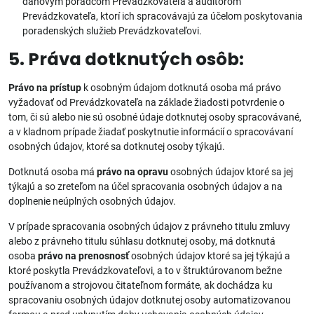
daňovým poradcom Prevádzkovateľa a audítorom
Prevádzkovateľa, ktorí ich spracovávajú za účelom poskytovania
poradenských služieb Prevádzkovateľovi.
5. Práva dotknutých osôb:
Právo na prístup
k osobným údajom dotknutá osoba má právo
vyžadovať od Prevádzkovateľa na základe žiadosti potvrdenie o
tom, či sú alebo nie sú osobné údaje dotknutej osoby spracovávané,
a v kladnom prípade žiadať poskytnutie informácií o spracovávaní
osobných údajov, ktoré sa dotknutej osoby týkajú.
Dotknutá osoba má
právo na opravu
osobných údajov ktoré sa jej
týkajú a so zreteľom na účel spracovania osobných údajov a na
doplnenie neúplných osobných údajov.
V prípade spracovania osobných údajov z právneho titulu zmluvy
alebo z právneho titulu súhlasu dotknutej osoby, má dotknutá
osoba
právo na prenosnosť
osobných údajov ktoré sa jej týkajú a
ktoré poskytla Prevádzkovateľovi, a to v štruktúrovanom bežne
používanom a strojovou čitateľnom formáte, ak dochádza ku
spracovaniu osobných údajov dotknutej osoby automatizovanou