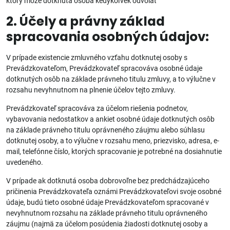
ktorý môže dotknutá osoba kedykoľvek odvolať
2. Účely a právny základ
spracovania osobných údajov:
V prípade existencie zmluvného vzťahu dotknutej osoby s
Prevádzkovateľom, Prevádzkovateľ spracováva osobné údaje
dotknutých osôb na základe právneho titulu zmluvy, a to výlučne v
rozsahu nevyhnutnom na plnenie účelov tejto zmluvy.
Prevádzkovateľ spracováva za účelom riešenia podnetov,
vybavovania nedostatkov a ankiet osobné údaje dotknutých osôb
na základe právneho titulu oprávneného záujmu alebo súhlasu
dotknutej osoby, a to výlučne v rozsahu meno, priezvisko, adresa, e-
mail, telefónne číslo, ktorých spracovanie je potrebné na dosiahnutie
uvedeného.
V prípade ak dotknutá osoba dobrovoľne bez predchádzajúceho
pričinenia Prevádzkovateľa oznámi Prevádzkovateľovi svoje osobné
údaje, budú tieto osobné údaje Prevádzkovateľom spracované v
nevyhnutnom rozsahu na základe právneho titulu oprávneného
záujmu (najmä za účelom posúdenia žiadosti dotknutej osoby a