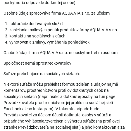
poskytnutia odpovede dotknutej osobe).
Osobné údaje spracováva firma AQUA.VIA s.r.o. za účelom
fakturácie dodávaných služieb
zasielania mailových ponúk produktov firmy AQUA.VIA s.r.o.
kontaktu na sociálnych sieťach
vyhotovenia zmluvy, vymáhania pohľadávok
Osobné údaje firma AQUA.VIA s.r.o. neposkytne tretím osobám
Spoločnosť nemá sprostredkovateľov
Súťaže prebehajúce na sociálnych sieťach:
Niektoré súťaže môžu prebiehať formou zdieľania údajov najmä
komentárov, prostredníctvom profilov dotknutých osôb na
sociálnych sieťach (napr. reakcia dotknutej osoby na fun page
Prevádzkovateľa prostredníctvom jej profilu na sociálnej sieti
Facebook alebo Instagram). V takomto prípade bude
Prevádzkovateľ za účelom účasti dotknutej osoby v súťaži a
prípadného vyhlásenia/zverejnenia výhercu súťaže (na profilovej
stránke Prevádzkovateľa na sociálnej sieti) a jeho kontaktovania za