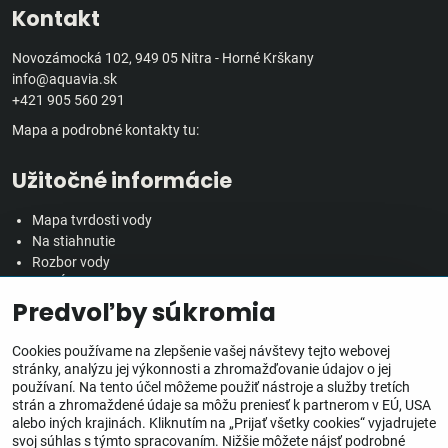
Kontakt
Novozámocká 102, 949 05 Nitra - Horné Krškany
info@aquavia.sk
+421 905 560 291
Mapa a podrobné kontakty tu:
Užitočné informácie
Mapa tvrdosti vody
Na stiahnutie
Rozbor vody
Predĺžená záručná doba
Predvoľby súkromia
Veľkoobchodná spolupráca
Všetko o nákupe
Cookies používame na zlepšenie vašej návštevy tejto webovej
stránky, analýzu jej výkonnosti a zhromažďovanie údajov o jej
používaní. Na tento účel môžeme použiť nástroje a služby tretích
Obchodné podmienky
strán a zhromaždené údaje sa môžu preniesť k partnerom v EÚ, USA
Ochrana osobných údajov
alebo iných krajinách. Kliknutím na „Prijať všetky cookies“ vyjadrujete
Reklamačný poriadok
svoj súhlas s týmto spracovaním. Nižšie môžete nájsť podrobné