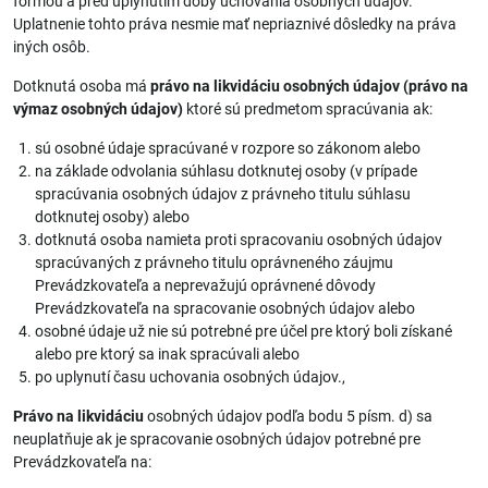
formou a pred uplynutím doby uchovania osobných údajov.
Uplatnenie tohto práva nesmie mať nepriaznivé dôsledky na práva
iných osôb.
Dotknutá osoba má
právo na likvidáciu osobných údajov (právo na
výmaz osobných údajov)
ktoré sú predmetom spracúvania ak:
sú osobné údaje spracúvané v rozpore so zákonom alebo
na základe odvolania súhlasu dotknutej osoby (v prípade
spracúvania osobných údajov z právneho titulu súhlasu
dotknutej osoby) alebo
dotknutá osoba namieta proti spracovaniu osobných údajov
spracúvaných z právneho titulu oprávneného záujmu
Prevádzkovateľa a neprevažujú oprávnené dôvody
Prevádzkovateľa na spracovanie osobných údajov alebo
osobné údaje už nie sú potrebné pre účel pre ktorý boli získané
alebo pre ktorý sa inak spracúvali alebo
po uplynutí času uchovania osobných údajov.,
Právo na likvidáciu
osobných údajov podľa bodu 5 písm. d) sa
neuplatňuje ak je spracovanie osobných údajov potrebné pre
Prevádzkovateľa na: