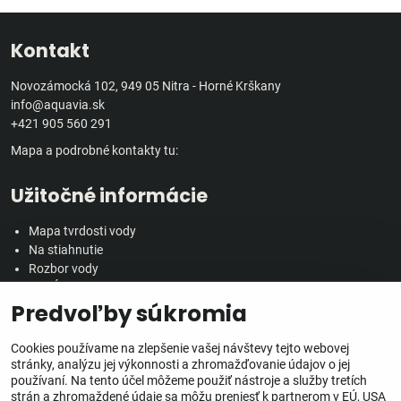
Kontakt
Novozámocká 102, 949 05 Nitra - Horné Krškany
info@aquavia.sk
+421 905 560 291
Mapa a podrobné kontakty tu:
Užitočné informácie
Mapa tvrdosti vody
Na stiahnutie
Rozbor vody
Predĺžená záručná doba
Predvoľby súkromia
Veľkoobchodná spolupráca
Všetko o nákupe
Cookies používame na zlepšenie vašej návštevy tejto webovej
stránky, analýzu jej výkonnosti a zhromažďovanie údajov o jej
používaní. Na tento účel môžeme použiť nástroje a služby tretích
Obchodné podmienky
strán a zhromaždené údaje sa môžu preniesť k partnerom v EÚ, USA