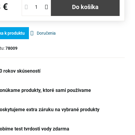
 €
Do košíka
ka k produktu
Doručenia
tu:
78009
0 rokov skúseností
onúkame produkty, ktoré sami používame
oskytujeme extra záruku na vybrané produkty
obíme test tvrdosti vody zdarma