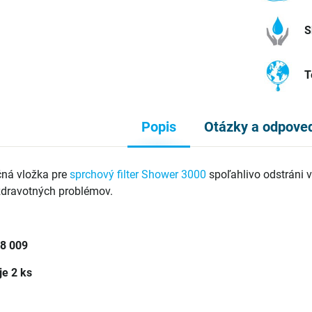
S
T
Popis
Otázky a odpove
ačná vložka pre
sprchový filter Shower 3000
spoľahlivo odstráni v
zdravotných problémov.
8 009
je 2 ks