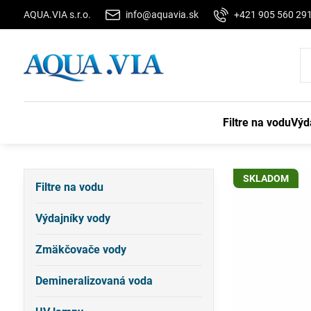
AQUA.VIA s.r.o.
info@aquavia.sk
+421 905 560 29
Filtre na vodu
Výd
SKLADOM
Filtre na vodu
Výdajníky vody
Zmäkčovače vody
Demineralizovaná voda