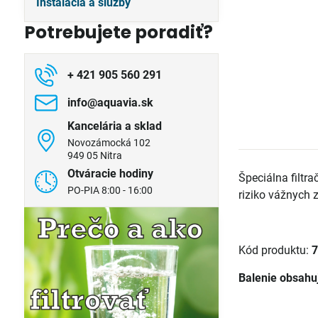
Inštalácia a služby
Potrebujete poradiť?
+ 421 905 560 291
info​@aquavia​.sk
Kancelária a sklad
Novozámocká 102
949 05 Nitra
Otváracie hodiny
Špeciálna filtr
PO-PIA 8:00 - 16:00
riziko vážnych 
Kód produktu:
7
Balenie obsahu