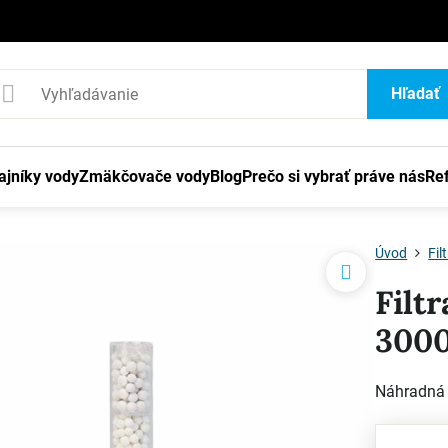
1
Hľadať
ajníky vody
Zmäkčovače vody
Blog
Prečo si vybrať práve nás
Re
Úvod
Fil
Filt
300
Náhradná 