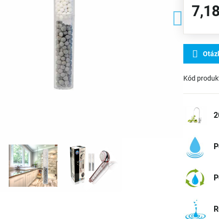
7,18
Otáz
Kód produk
2
P
P
R