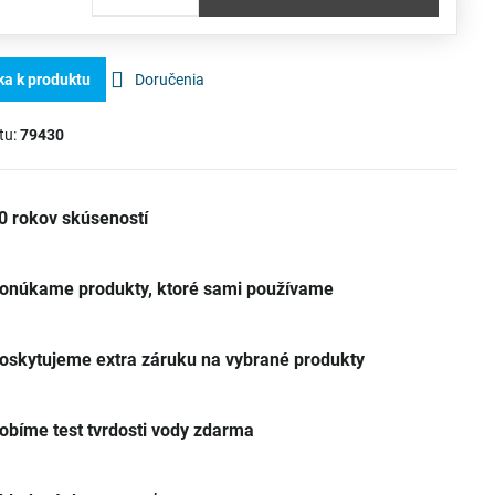
ka k produktu
Doručenia
tu:
79430
0 rokov skúseností
onúkame produkty, ktoré sami používame
oskytujeme extra záruku na vybrané produkty
obíme test tvrdosti vody zdarma