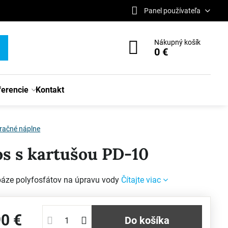
Panel používateľa
Nákupný košík
0 €
ferencie
Kontakt
tračné náplne
fos s kartušou PD-10
áze polyfosfátov na úpravu vody
Čítajte viac
90 €
Do košíka