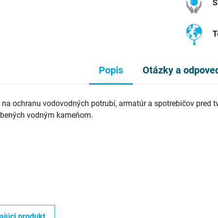
S
T
Popis
Otázky a odpove
ný na ochranu vodovodných potrubí, armatúr a spotrebičov pred 
obených vodným kameňom.
ajúci produkt