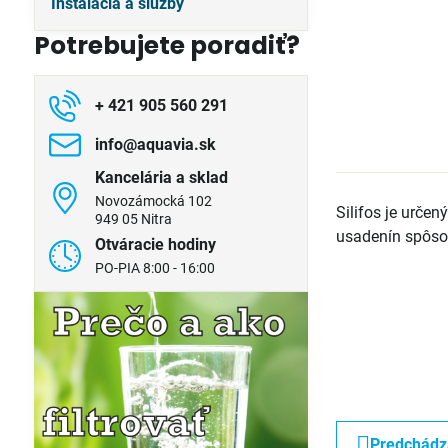
Inštalácia a služby
Potrebujete poradiť?
+ 421 905 560 291
info​@aquavia​.sk
Kancelária a sklad
Novozámocká 102
Silifos je urče
949 05 Nitra
usadenín spôs
Otváracie hodiny
PO-PIA 8:00 - 16:00
Predchádz