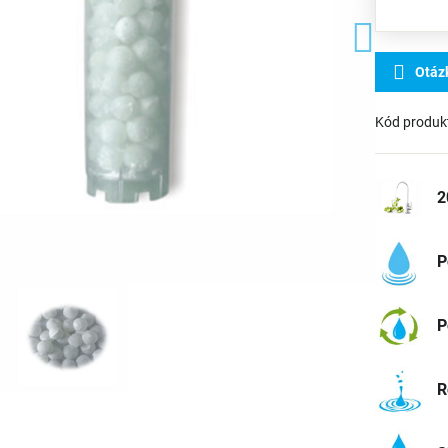
Otáz
Kód produk
2
P
P
R