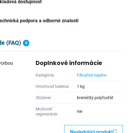
kladová dostupnosť
echnická podpora a odborné znalosti
de (FAQ)
0
Doplnkové informácie
tvorbou
Kategória:
Filtračné náplne
Hmotnosť balenia:
1 kg
Zloženie:
kremičitý polyfosfát
Možnosť
nie
regenerácie:
Nasledujúci produkt