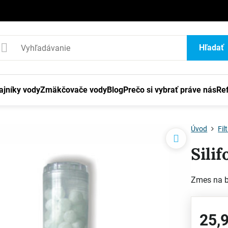
1
Hľadať
ajníky vody
Zmäkčovače vody
Blog
Prečo si vybrať práve nás
Re
Úvod
Fil
Sili
Zmes na b
25,