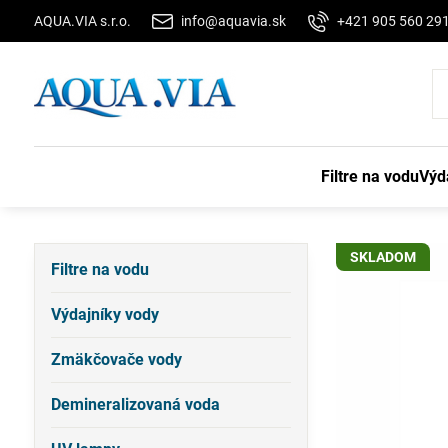
AQUA.VIA s.r.o.
info@aquavia.sk
+421 905 560 29
Filtre na vodu
Výd
SKLADOM
Filtre na vodu
Výdajníky vody
Zmäkčovače vody
Demineralizovaná voda