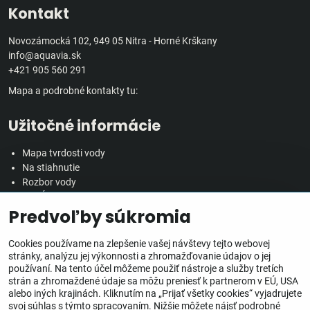
Kontakt
Novozámocká 102, 949 05 Nitra - Horné Krškany
info@aquavia.sk
+421 905 560 291
Mapa a podrobné kontakty tu:
Užitočné informácie
Mapa tvrdosti vody
Na stiahnutie
Rozbor vody
Predĺžená záručná doba
Predvoľby súkromia
Veľkoobchodná spolupráca
Všetko o nákupe
Cookies používame na zlepšenie vašej návštevy tejto webovej
stránky, analýzu jej výkonnosti a zhromažďovanie údajov o jej
používaní. Na tento účel môžeme použiť nástroje a služby tretích
Obchodné podmienky
strán a zhromaždené údaje sa môžu preniesť k partnerom v EÚ, USA
Ochrana osobných údajov
alebo iných krajinách. Kliknutím na „Prijať všetky cookies“ vyjadrujete
Reklamačný poriadok
svoj súhlas s týmto spracovaním. Nižšie môžete nájsť podrobné