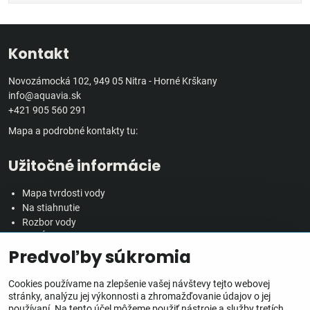
Kontakt
Novozámocká 102, 949 05 Nitra - Horné Krškany
info@aquavia.sk
+421 905 560 291
Mapa a podrobné kontakty tu:
Užitočné informácie
Mapa tvrdosti vody
Na stiahnutie
Rozbor vody
Predĺžená záručná doba
Predvoľby súkromia
Veľkoobchodná spolupráca
Všetko o nákupe
Cookies používame na zlepšenie vašej návštevy tejto webovej
stránky, analýzu jej výkonnosti a zhromažďovanie údajov o jej
používaní. Na tento účel môžeme použiť nástroje a služby tretích