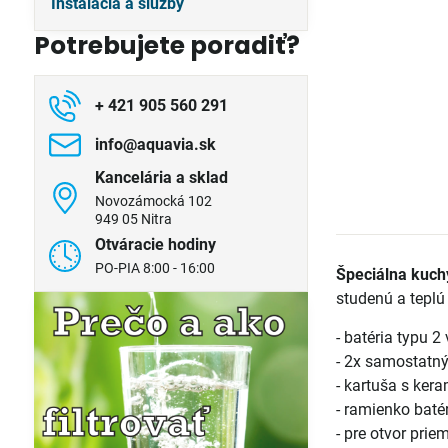
Inštalácia a služby
Potrebujete poradiť?
+ 421 905 560 291
info​@aquavia​.sk
Kancelária a sklad
Novozámocká 102
949 05 Nitra
Otváracie hodiny
PO-PIA 8:00 - 16:00
Špeciálna kuc
studenú a teplú
- batéria typu 2
- 2x samostatný
- kartuša s ke
- ramienko baté
- pre otvor pri