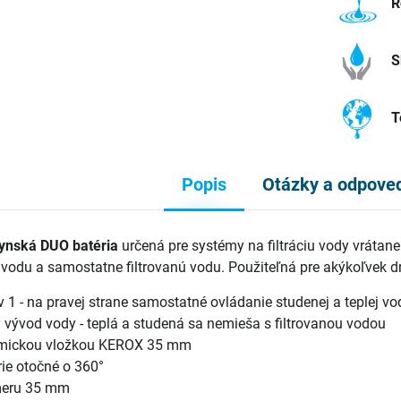
R
S
T
Popis
Otázky a odpove
hynská DUO batéria
určená pre systémy na filtráciu vody vráta
 vodu a samostatne filtrovanú vodu. Použiteľná pre akýkoľvek
 v 1 - na pravej strane samostatné ovládanie studenej a teplej vo
 vývod vody - teplá a studená sa nemieša s filtrovanou vodou
ramickou vložkou KEROX 35 mm
rie otočné o 360°
emeru 35 mm