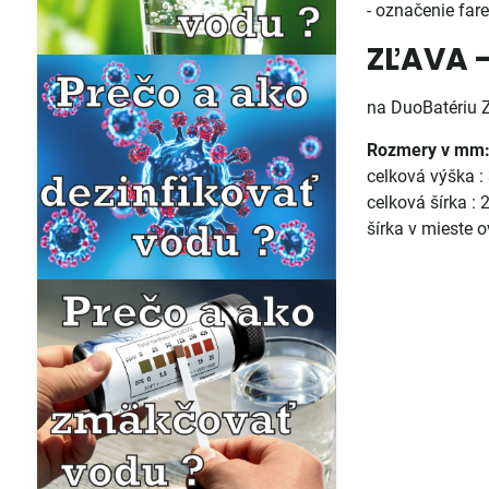
- označenie far
ZĽAVA 
na DuoBatériu 
Rozmery v mm
celková výška :
celková šírka : 
šírka v mieste o