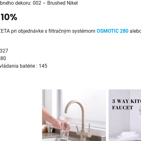
ebného dekoru: 002 – Brushed Nikel
-10%
ZETA pri objednávke s filtračným systémom
OSMOTIC 280
aleb
:
 327
280
vládania batérie : 145