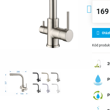
169
Otáz
Kód produk
2
P
P