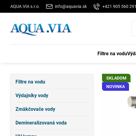
AQUA.VIA s.r.o.
info@aquavia.sk
+421 905 560 29
Filtre na vodu
Výd
SKLADOM
Filtre na vodu
NOVINKA
Výdajníky vody
Zmäkčovače vody
Demineralizovaná voda