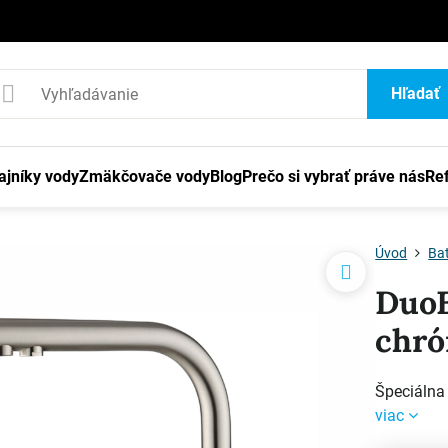
1
Hľadať
ajníky vody
Zmäkčovače vody
Blog
Prečo si vybrať práve nás
Re
Úvod
Bat
DuoB
chr
Špeciálna 
viac