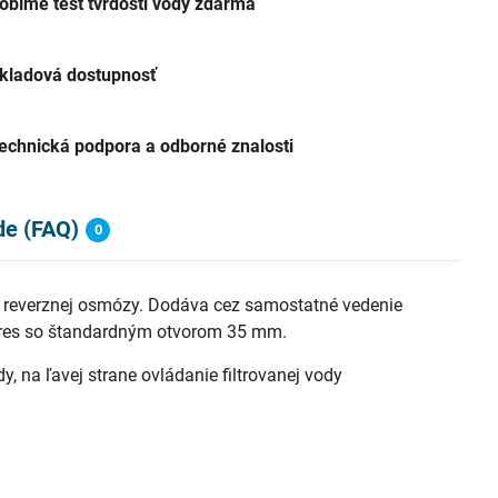
obíme test tvrdosti vody zdarma
kladová dostupnosť
echnická podpora a odborné znalosti
de (FAQ)
0
ne reverznej osmózy. Dodáva cez samostatné vedenie
 dres so štandardným otvorom 35 mm.
dy, na ľavej strane ovládanie filtrovanej vody