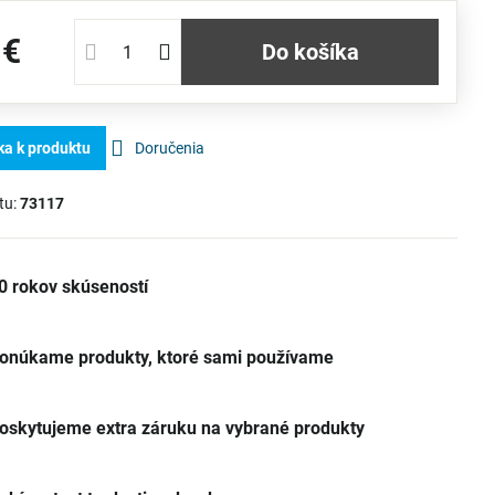
 €
Do košíka
ka k produktu
Doručenia
tu:
73117
0 rokov skúseností
onúkame produkty, ktoré sami používame
oskytujeme extra záruku na vybrané produkty