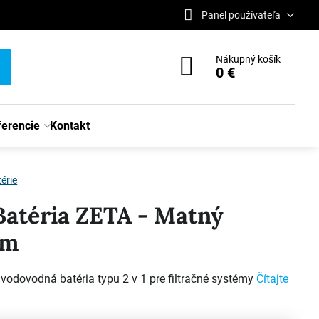
Panel používateľa
Nákupný košík
0 €
ferencie
Kontakt
érie
atéria ZETA - Matný
óm
vodovodná batéria typu 2 v 1 pre filtračné systémy
Čítajte