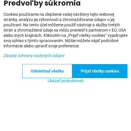
Predvoľby súkromia
SKLADOM
Páka pre DuoBatériu - teplá / studená strana
Cookies používame na zlepšenie vašej návštevy tejto webovej
Vymeniteľná páčka DuoBatéria teplej a studenej vody (73109)
stránky, analýzu jej výkonnosti a zhromažďovanie údajov o jej
4,10 €
používaní. Na tento účel môžeme použiť nástroje a služby tretích
strán a zhromaždené údaje sa môžu preniesť k partnerom v EÚ, USA
alebo iných krajinách. Kliknutím na „Prijať všetky cookies“ vyjadrujete
svoj súhlas s týmto spracovaním. Nižšie môžete nájsť podrobné
informácie alebo upraviť svoje preferencie.
Zásady ochrany osobných údajov
Odmietnuť všetko
Prijať všetky cookies
Ukázať podrobnosti
SKLADOM