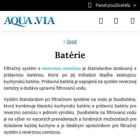
Panel používateľa
Úvod
Batérie
Filtračný systém s
reverznou osmózou
je štatndardne dodávaný s
prídavnou batériou, ktorá po jej inštalácii dopĺňa existujúcu
kuchynskú batériu. Prídavná batéria je napojená na systém reverznej
osmózy a dodáva upravnú filtrovanú vodu.
Vyšším štandardom pri filtračnom systéme na vodu je DuoBatéria,
ktorá kombinuje klasickú kuchynskú batériu a prídavnú batériu pre
reverznú osmózu v jednom výrobku. DuoBatéria na filtrovanú vodu
je na výber vo viacerých prevedeniach a farebných možnostiach pre
doladenie každej kuchyne a je ideálnym spoločníkom pre filtračný
systém s reverznou osmózou.